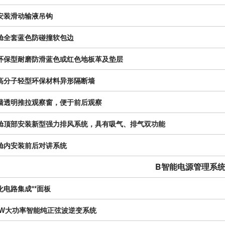
安装
滑动
输液
吊钩
舱全套蓝色防碰撞软包边
环保型耐磨防滑蓝色或红色地板革及垫层
高分子轻型环保材料异形隔断墙
墙透明推拉观察窗，便于前后观察
舱顶部安装新型强力排风系统，具有吸气、排气双功能
舱内安装前后对讲系统
B智能电源管理系
化电路集成**面板
00W大功率智能纯正弦波逆变系统