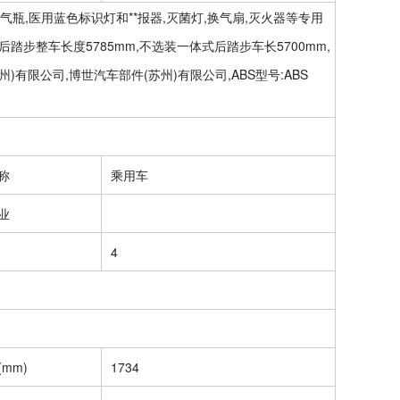
气瓶,医用蓝色标识灯和**报器,灭菌灯,换气扇,灭火器等专用
后踏步整车长度5785mm,不选装一体式后踏步车长5700mm,
州)有限公司,博世汽车部件(苏州)有限公司,ABS型号:ABS
称
乘用车
业
4
mm)
1734