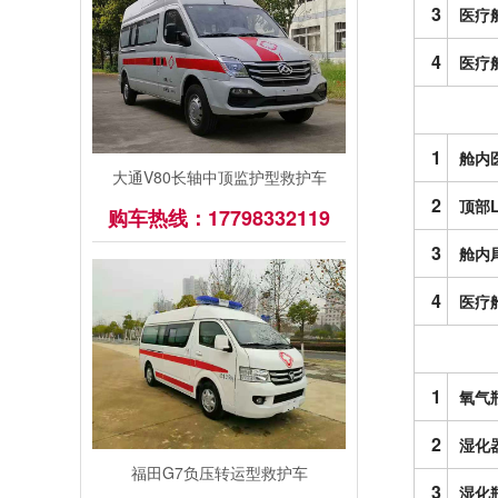
3
医疗
4
医疗
1
舱内
大通V80长轴中顶监护型救护车
2
顶部
购车热线：17798332119
3
舱内
4
医疗
1
氧气
2
湿化
福田G7负压转运型救护车
3
湿化