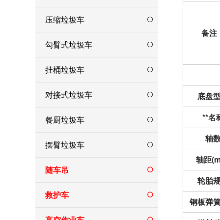
压缩垃圾车
备注
勾臂式垃圾车
挂桶垃圾车
对接式垃圾车
底盘
**名
餐厨垃圾车
轴
摆臂垃圾车
轴距(m
随车吊
轮胎
救护车
钢板弹
高空作业车