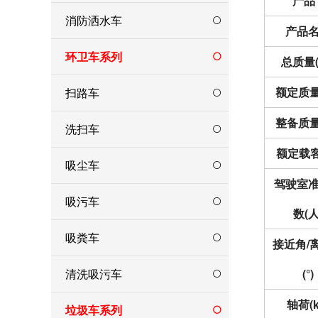
产品*
消防洒水车
产品
环卫车系列
总质量(
额定质量(
扫路车
整备质量(
洗扫车
额定载客
吸尘车
驾驶室
吸污车
数(人
吸粪车
接近角/
清洗吸污车
(°)
轴荷(k
垃圾车系列