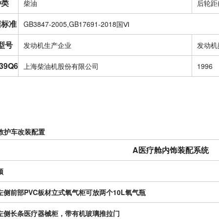
种类
柴油
后轮距(
据标准
GB3847-2005,GB17691-2018国Ⅵ
型号
发动机生产企业
发动机
39Q6
上海柴油机股份有限公司
1996
救护车改装配置
A医疗舱内饰装配系统
顶
左侧前部PVC板材立式氧气柜可放两个10L氧气瓶
左侧长条医疗器械柜，带有机玻璃推拉门