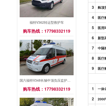
3
舱顶
4
医疗
福特V362转运型救护车
5
医用
购车热线：17798332119
6
新型
7
中隔
8
医疗
9
医疗
国六福特V348长轴中顶负压监护型救护车
1
购车热线：17798332119
一体
2
20