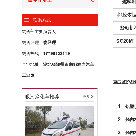
燃料
排放依
联系方式
发动机
销售部主要负责人：
SC20M1
销售经理：
饶经理
销售热线：
17798332119
企业地址：
湖北省随州市南郊程力汽车
工业园
重症监护型
吸污净化车推荐
更多 
1
铝塑
2
舱内
3
舱内