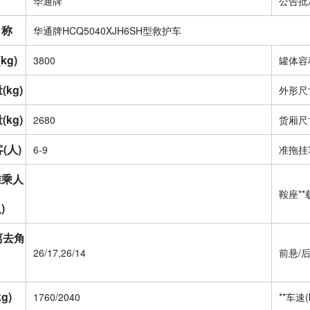
*
华通牌
公告批
名称
华通牌HCQ5040XJH6SH型救护车
kg)
3800
罐体容积
kg)
外形尺寸
kg)
2680
货厢尺寸
(人)
6-9
准拖挂车
准乘人
鞍座**
)
离去角
26/17,26/14
前悬/后
g)
1760/2040
**车速(