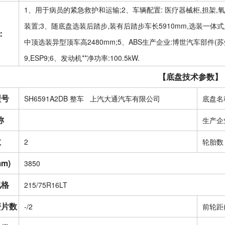
1、用于病员的紧急救护和运输;2、车辆配置: 医疗器械柜,担架,氧
装置;3、随底盘选装后踏步,装有后踏步车长5910mm,选装一体式
：
中顶选装异型顶车高2480mm;5、ABS生产企业:博世汽车部件(苏
9,ESP9;6、发动机**净功率:100.5kW.
【底盘技术参数】
型号
SH6591A2DB 整车 上汽大通汽车有限公司
底盘名
称
生产企
数
2
轮胎数
m)
3850
规格
215/75R16LT
簧片数
-/2
前轮距(