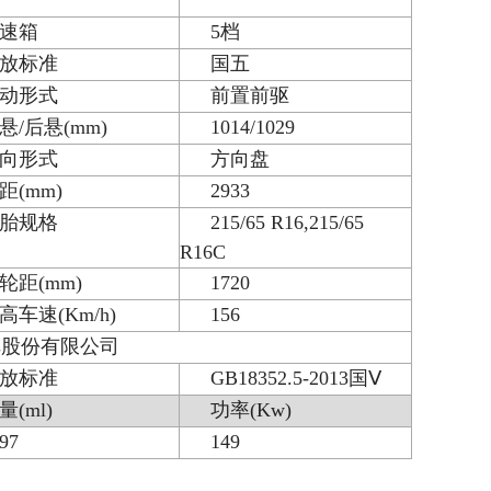
速箱
5
档
放标准
国五
动形式
前置前驱
悬
/
后悬
(mm)
1014/1029
向形式
方向盘
距
(mm)
2933
胎规格
215/65 R16,215/65
R16C
轮距
(mm)
1720
*高车速
(Km/h)
156
车股份有限公司
放标准
GB18352.5-2013
国
Ⅴ
量
(ml)
功率
(Kw)
97
149