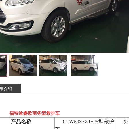
细介绍
福特途睿欧商务型救护车
CLW5033XJHJ5
型救护
外
产品名称