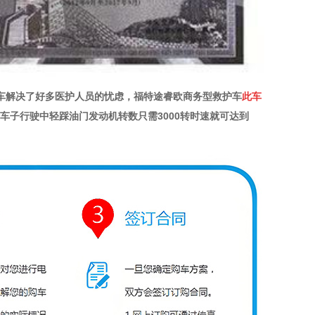
车解决了好多医护人员的忧虑，福特途睿欧商务型救护车
此车
车子行驶中轻踩油门发动机转数只需3000转时速就可达到