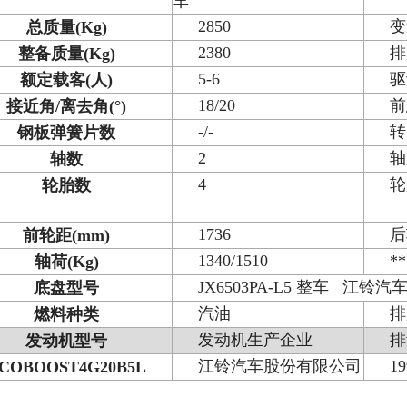
车
2850
变
总质量
(Kg)
2380
排
整备质量
(Kg)
5-6
驱
额定载客
(
人
)
18/20
前
接近角
/
离去角
(°)
-/-
转
钢板弹簧片数
2
轴
轴数
4
轮
轮胎数
1736
后
前轮距
(mm)
1340/1510
*
轴荷
(Kg)
JX6503PA-L5
整车
江铃汽
底盘型号
汽油
排
燃料种类
发动机生产企业
排
发动机型号
江铃汽车股份有限公司
19
COBOOST4G20B5L