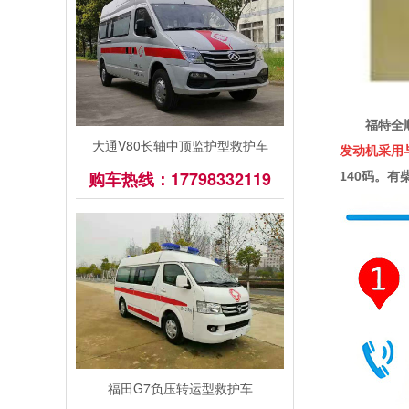
福特全
大通V80长轴中顶监护型救护车
发动机
采用
购车热线：17798332119
140码。
福田G7负压转运型救护车