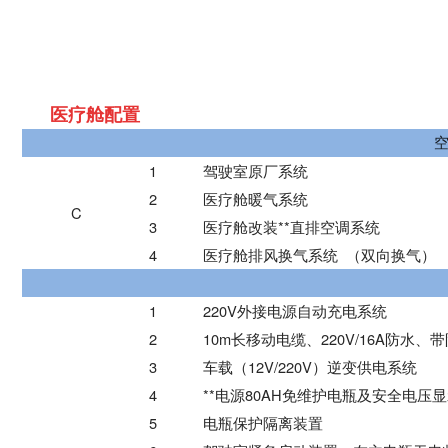
医疗舱配置
1
驾驶室原厂系统
2
医疗舱暖气系统
C
3
医疗舱改装**直排空调系统
4
医疗舱排风换气系统 （双向换气）
1
220V外接电源
自动充电系统
2
10m长移动电缆、2
20
V/16A防水
3
车载（12V/220V）逆变供电系统
4
**电源
80AH免维护电瓶及安全电压
5
电瓶保护隔离装置