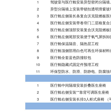
1
驾驶室与医疗舱安装异型密闭分隔墙
2
异型分隔墙上安装带锁扣透明滑窗玻
3
医疗舱左侧装长条复合沃克阻燃板医
4
医疗舱左侧安装带卷帘门
二
层格复合
5
医疗舱左侧顶部安装复合沃克阻燃板
6
医疗舱左侧尾部安装便于氧气屏拆卸
7
医疗舱保温隔音、隔热层工程
8
医疗舱顶侧部用白色可再生环保材料
9
医疗舱全套蓝色防撞软包
10
医疗舱隐藏式固定件预埋工程
11
环保型防水、防滑、防静电、防腐蚀
1
医疗舱中间隔墙安装折叠医生座椅
2
医疗舱右侧安装**靠背可调医生座椅
3
医疗舱右侧安装长排3人柜式座椅 