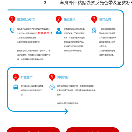
3
车身外部
粘
贴强效反光色带及急救标