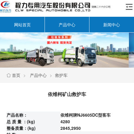

网站首页
产品中心
新闻中心
首页
>
产品中心
>
救护车

依维柯矿山救护车
产品名称：
依维柯牌NJ6605DC型客车
总 质 量 ：(kg)
4280
整备质量：(kg)
2845,2950