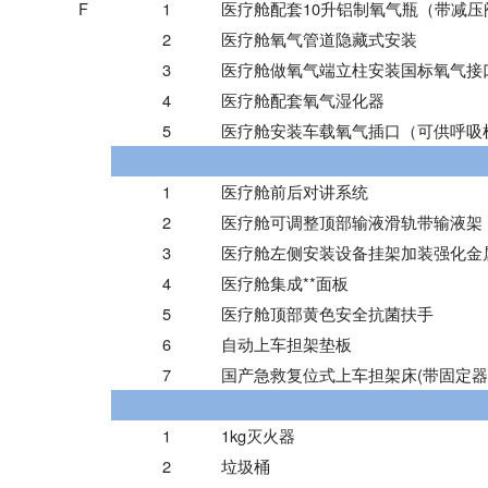
F
1
医疗舱配套10升铝制氧气瓶（带减压
2
医疗舱氧气管道隐藏式安装
3
医疗舱做氧气端立柱安装国标氧气接
4
医疗舱配套氧气湿化器
5
医疗舱安装车载氧气插口（可供呼吸
1
医疗舱前后对讲系统
2
医疗舱可调整顶部输液滑轨带输液架
3
医疗舱左侧安装设备挂架加装强化金
4
医疗舱集成**面板
5
医疗舱顶部黄色安全抗菌扶手
6
自动上车担架垫板
7
国产急救复位式上车担架床(带固定器
1
1kg灭火器
2
垃圾桶