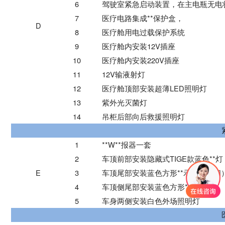
6
驾驶室紧急启动装置
，
在主电瓶无电
7
医疗电路集成**保护盒
，
D
8
医疗舱用电过载保护系统
9
医疗舱内安装12V插座
10
医疗舱内安装220V插座
11
12V输液射灯
12
医疗舱顶部安装超薄
LED
照明灯
13
紫外光灭菌灯
14
吊柜后部向后救援照明灯
1
**W**报器一套
2
车顶前部安装隐藏式
TIGE款
蓝色**灯
E
3
车顶尾部安装蓝色方形**示灯（爆闪
4
车顶侧尾部安装蓝色方形**示灯
5
车身两侧安装白色外场照明灯