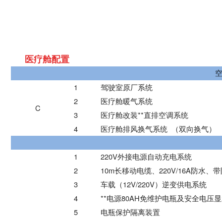
医疗舱配置
1
驾驶室原厂系统
2
医疗舱暖气系统
C
3
医疗舱改装**直排空调系统
4
医疗舱排风换气系统 （双向换气）
1
220V外接电源
自动充电系统
2
10m长移动电缆、2
20
V/16A防水
3
车载（12V/220V）逆变供电系统
4
**电源
80AH免维护电瓶及安全电压
5
电瓶保护隔离装置