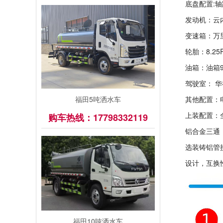
底盘配置:轴
发动机：云内
变速箱：万
轮胎：8.25
油箱：油箱9
驾驶室： 华
福田5吨洒水车
其他配置：
上装配置：全
购车热线：17798332119
铝合金三通
选装铸铝管
设计，互换
福田10吨洒水车