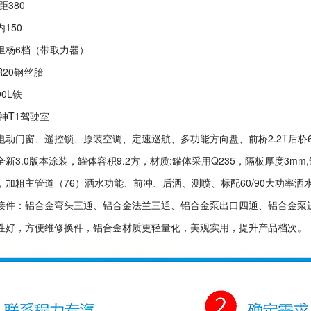
距380
150
里杨6档（带取力器）
R20钢丝胎
0L铁
神T1驾驶室
电动门窗、遥控锁、原装空调、定速巡航、多功能方向盘、前桥2.2T后桥6
新3.0版本涂装，罐体容积9.2方，材质:罐体采用Q235，隔板厚度3m
，加粗主管道（76）洒水功能、前冲、后洒、测喷、标配60/90大功率
接件：铝合金弯头三通、铝合金法兰三通、铝合金泵出口四通、铝合金泵
性好，方便维修换件，铝合金材质更轻量化，美观实用，提升产品档次。