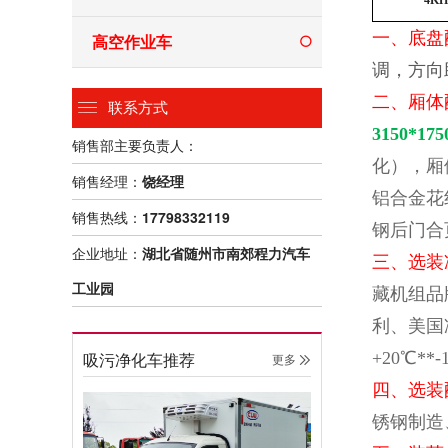
4KH
一、底盘
高空作业车
调，方向
二、厢体
联系方式
3150*175
销售部主要负责人：
化），厢
销售经理：
饶经理
铝合金花
销售热线：
17798332119
钢后门合
企业地址：
湖北省随州市南郊程力汽车
三、选装
工业园
藏机组品
利、美国
吸污净化车推荐
+20℃*
更多 
四、选装
锈钢制造