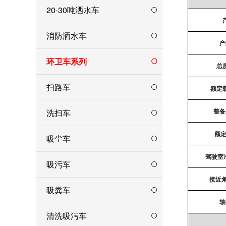
20-30吨洒水车
消防洒水车
产
环卫车系列
总质
扫路车
额定载
洗扫车
整备
额定
吸尘车
驾驶室
吸污车
接近角
吸粪车
轴
清洗吸污车