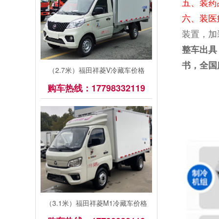
五、装药
六、装医
装置，加
整车出具
书，全国
（2.7米）福田祥菱V冷藏车价格
购车热线：17798332119
（3.1米）福田祥菱M1冷藏车价格