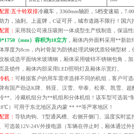
1CN5LS
庆铃五十铃(重庆)发动机有限公司
2999
配置:
五十铃双排
冷藏车，3360mm轴距，5档变速箱，7.0
助力，油刹。上蓝牌，C证可开，城市道路不限行！国六
配置：
采用我公司液压吸附一体成型生产线制造，保温性能达
0*1750
（mm）容积为10立方
，厢体内外面料采用**新
体厚度为8cm，内衬骨架为防锈处理武钢优质轻钢型材
纹板或选平面纳米玻璃钢，厢体采用镀锌不锈钢包角，加
页及锁件，厢体内部采用LED照明灯及厢体示宽灯。
冷机：
可根据客户的用车需求选择不同的机组，客户可选-5℃、-
牌有国产劲达K牌、韩亚、汉雪、华泰、松寒、凯雪、超酷
冷**。冷藏机组分为**机组和分体机组！该车型可选装“制
*-18℃）可用于东北地区及内蒙 ** **等严寒地区！
配置：
导轨肉钩、T型通风槽、右侧开侧门、温度实时监
、可选装12V-24V外接电源（车辆在停止时，厢体通过