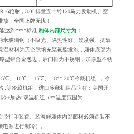
72
0R16轮胎，3.0L排量五十铃120马力发动机。空
排放，全国上牌无忧！
到****标准,
厢体内部尺寸为：
款纳米玻璃钢（不吸光、隔热性好、硬度强、抗氧
，保温材料为无空隙填充聚氨酯发泡，厢体底部为
厚型铝合金包边，后门框为不锈钢，加厚型不锈
10℃、-15℃、-18**-20℃冷藏机组 ，冷
..等冷藏机组，进口冷藏机组品牌有：美国开
冷+加热”双温机组（**温度范围为
控带打印装置、装海鲜厢体内部面料必须选装不
外接电源进行制冷）。