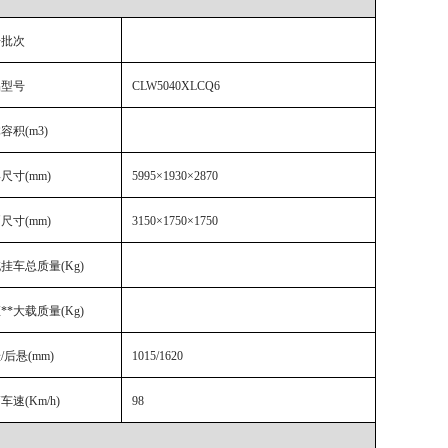
告批次
品型号
CLW5040XLCQ6
容积(m3)
尺寸(mm)
5995
×
1930×
2870
尺寸(mm)
3150
×
1750×
1750
挂车总质量(Kg)
**大载质量(Kg)
/后悬(mm)
1015/1620
车速(Km/h)
98