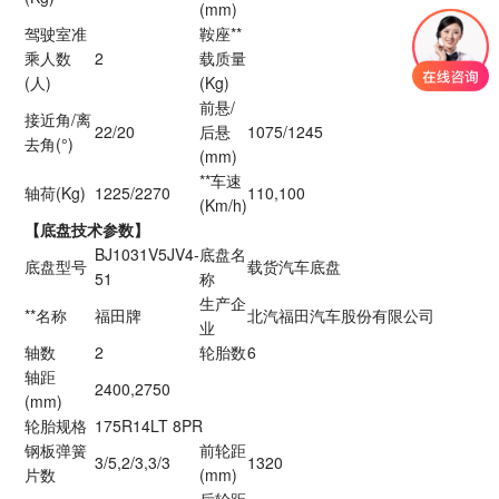
(mm)
驾驶室准
鞍座**
乘人数
2
载质量
(人)
(Kg)
前悬/
接近角/离
22/20
后悬
1075/1245
去角(°)
(mm)
**车速
轴荷(Kg)
1225/2270
110,100
(Km/h)
【底盘技术参数】
BJ1031V5JV4-
底盘名
底盘型号
载货汽车底盘
51
称
生产企
**名称
福田牌
北汽福田汽车股份有限公司
业
轴数
2
轮胎数
6
轴距
2400,2750
(mm)
轮胎规格
175R14LT 8PR
钢板弹簧
前轮距
3/5,2/3,3/3
1320
片数
(mm)
后轮距