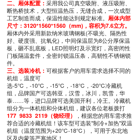
采用我公司真空吸附、液压吸附、
二、厢体配置：
断热桥技术，大型恒温热压，无缝合成，一次成型
工艺制造而成，保温性能达到规定标准。
厢体内部
尺寸：3120*1560*1560
（mm)，容积为7.6立方。
厢体内外采用新款纳米玻璃钢板(不吸光、隔热性
好、硬度强、抗氧化)，中间保温层为8公分厚保温
板，砸不乱底板，LED照明灯及示宽灯，高密闭性
门板隔温套件，全密封锁温压条，高韧性不锈钢锁
件。
可根据客户的用车需求选择不同的
三、选装冷机：
机组，温度可
选-5℃，-10℃，-15℃，-18℃，-20℃冷藏机
组，品牌国产可选韩亚，汉雪，冰川，凯雪，华
泰……等，进口品牌可选美国开利，冷王。冷藏机
组分为一体机组和分体机组，建议各位老板拨打
，根据您的用车需求推
177 9833 2119（饶经理）
荐合适的冷藏机组！该车型可选装"制冷+加热"双温
机组（温度范围为+20℃-18℃），可用于东北地
区及内蒙等严寒地区！