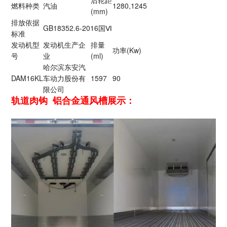
燃料种类
汽油
1280,1245
(mm)
排放依据
GB18352.6-2016国Ⅵ
标准
发动机型
发动机生产企
排量
功率(Kw)
号
业
(ml)
哈尔滨东安汽
DAM16KL
车动力股份有
1597
90
限公司
轨道肉钩 铝合金通风槽展示：