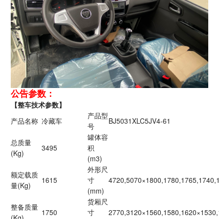
公告参数：
【整车技术参数】
产品型
产品名称
冷藏车
BJ5031XLC5JV4-61
号
罐体容
总质量
3495
积
(Kg)
(m3)
外形尺
额定载质
1615
寸
4720,5070×1800,1780,1765,1740,
量(Kg)
(mm)
货厢尺
整备质量
1750
寸
2770,3120×1560,1580,1620×1530
(Kg)