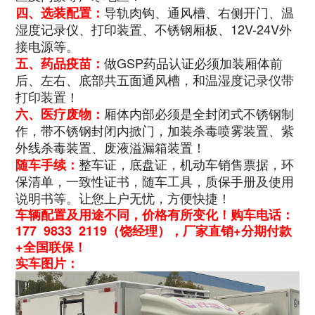
导轨肉钩、通风槽、右侧开门、温
四、选装配置：
湿度记录仪、打印装置、不锈钢厢板、12V-24V外
接电源等。
做GSP药品认证必须加装厢体前
五、药品疫苗：
后、左右、底部共五面通风槽，和温湿度记录仪带
打印装置！
厢体内部必须是全封闭式不锈钢制
六、医疗废物：
作，带不锈钢封闭内掀门，加装杀毒喷雾装置、紫
外线杀毒装置、废液溢漏箱装置！
整车证，底盘证，机动车销售票据，环
随车手续：
保清单，一致性证书，随车工具，质保手册及使用
说明书等。让您上户无忧，方便快捷！
车辆配置及用途不同，价格有所变化！购车电话：
177 9833 2119（饶经理），厂家直销+分期付款
+全国联保！
实车图片：