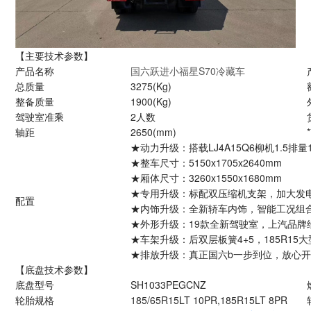
【主要技术参数】
产品名称
国六跃进小福星S70冷藏车
总质量
3275
(Kg)
整备质量
1900
(Kg)
驾驶室准乘
2
人数
轴距
2650
(mm)
★动力升级：搭载LJ4A15Q6柳机1.5排量
★整车尺寸：5150x1705x2640mm
★厢体尺寸：3260x1550x1680mm
★专用升级：标配双压缩机支架，加大发电
配置
★内饰升级：全新轿车内饰，智能工况组
★外形升级：19款全新驾驶室，上汽品牌
★车架升级：后双层板簧4+5，185R1
★排放升级：真正国六b一步到位，放心
【底盘技术参数】
底盘型号
SH1033PEGCNZ
轮胎规格
185/65R15LT 10PR,185R15LT 8PR