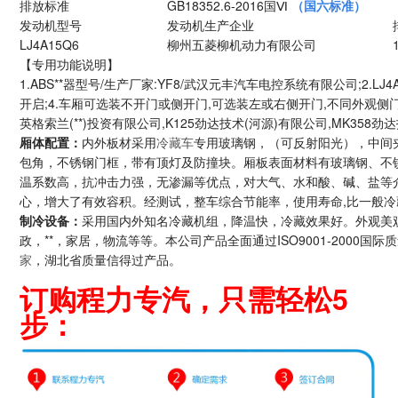
排放标准
GB18352.6-2016国Ⅵ
（国六标准）
发动机型号
发动机生产企业
LJ4A15Q6
柳州五菱柳机动力有限公司
【专用功能说明】
1.ABS**器型号/生产厂家:YF8/武汉元丰汽车电控系统有限公司;2.LJ4
开启;4.车厢可选装不开门或侧开门,可选装左或右侧开门,不同外观侧门和
英格索兰(**)投资有限公司,K125劲达技术(河源)有限公司,MK358劲
厢体配置
：
内外板材采用
冷藏车
专用玻璃钢，（可反射阳光），中间
包角，不锈钢门框，带有顶灯及防撞块。厢板表面材料有玻璃钢、不
温系数高，抗冲击力强，无渗漏等优点，对大气、水和酸、碱、盐等
心，增大了有效容积。经测试，整车综合节能率，使用寿命,比一般冷
制冷设备：
采用国内外知名冷藏机组，降温快，冷藏效果好。外观美
政，**，家居，物流等等。本公司产品全面通过ISO9001-2000
家
，湖北省质量信得过产品。
订购程力专汽，只需轻松5
步：