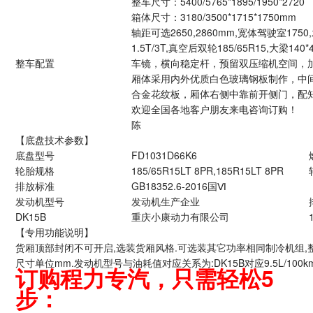
整车尺寸：5400/5765*1895/1950*2720
箱体尺寸：3180/3500*1715*1750mm
轴距可选2650,2860mm,宽体驾驶室1
1.5T/3T,真空后双轮185/65R15,
整车配置
车镜，横向稳定杆，预留双压缩机空间，
厢体采用内外优质白色玻璃钢板制作，中
合金花纹板，厢体右侧中靠前开侧门，配知
欢迎全国各地客户朋友来电咨询订购！
陈
【底盘技术参数】
底盘型号
FD1031D66K6
轮胎规格
185/65R15LT 8PR,185R15LT 8PR
排放标准
GB18352.6-2016国Ⅵ
发动机型号
发动机生产企业
DK15B
重庆小康动力有限公司
【专用功能说明】
货厢顶部封闭不可开启,选装货厢风格.可选装其它功率相同制冷机组,整车尺寸对应关系
尺寸单位mm.发动机型号与油耗值对应关系为:DK15B对应9.5L/100k
订购程力专汽，只需轻松5
步：