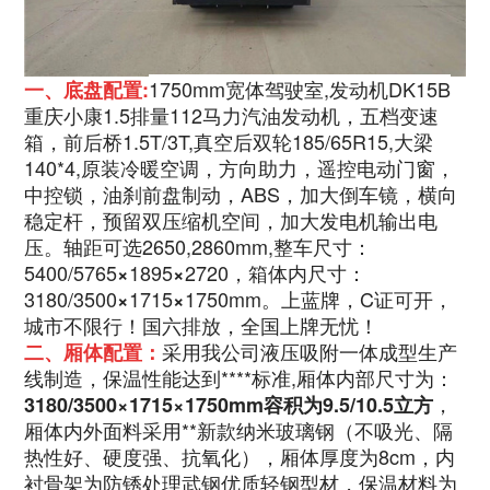
1750mm宽体驾驶室,发动机DK15B
一、底盘配置:
重庆小康1.5排量112马力汽油发动机，五档变速
箱，前后桥1.5T/3T,真空后双轮185/65R15,大梁
140*4,
原装冷暖空调
，
方向助力，遥控电动门窗，
中控锁，油刹前盘制动，ABS，加大倒车镜，横向
稳定杆，预留双压缩机空间，加大发电机输出电
压。
轴距可选2650,2860mm,
整车尺寸：
5400/5765
1895
2720，
箱体内尺寸：
×
×
3180/3500
1715
1750mm
。上蓝牌，C证可开，
×
×
城市不限行！国六排放，全国上牌无忧！
采用我公司液压吸附一体成型生产
二、厢体配置：
线制造，保温性能达到****标准,厢体内部尺寸为：
，
3180/3500
×
1715
×
1750mm
容积为9.5/10.5立方
厢体内外面料采用**新款纳米玻璃钢（不吸光、隔
热性好、硬度强、抗氧化），厢体厚度为8cm，内
衬骨架为防锈处理武钢优质轻钢型材，保温材料为