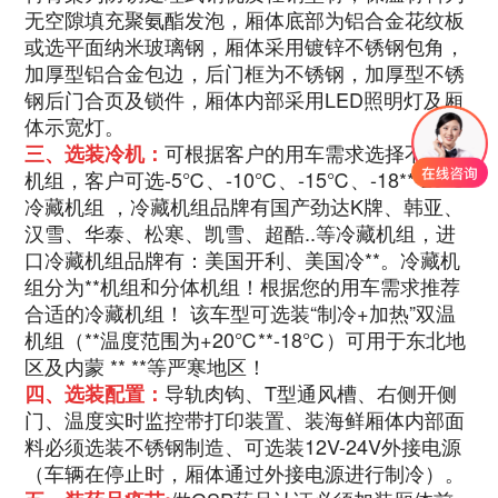
无空隙填充聚氨酯发泡，厢体底部为铝合金花纹板
或选平面纳米玻璃钢，厢体采用镀锌不锈钢包角，
加厚型铝合金包边，后门框为不锈钢，加厚型不锈
钢后门合页及锁件，厢体内部采用LED照明灯及厢
体示宽灯。
可根据客户的用车需求选择不同的
三、选装冷机：
机组，客户可选-5℃、-10℃、-15℃、-18**-20℃
冷藏机组 ，冷藏机组品牌有国产劲达K牌、韩亚、
汉雪、华泰、松寒、凯雪、超酷..等冷藏机组，进
口冷藏机组品牌有：美国开利、美国冷**。冷藏机
组分为**机组和分体机组！根据您的用车需求推荐
合适的冷藏机组！ 该车型可选装“制冷+加热”双温
机组（**温度范围为+20℃**-18℃）可用于东北地
区及内蒙 ** **等严寒地区！
导轨肉钩、T型通风槽、右侧开侧
四、选装配置：
门、温度实时监控带打印装置、装海鲜厢体内部面
料必须选装不锈钢制造、可选装12V-24V外接电源
（车辆在停止时，厢体通过外接电源进行制冷）。