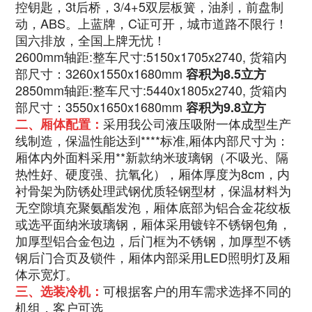
控钥匙，3t后桥，3/4+5双层板簧，油刹，‭‮盘前‬‬制
动，ABS。上蓝牌，C证可开，城市道路不限行！
国六排放，全国上牌无忧！
2600mm
轴距
:整车尺寸:5150
x1705x2740,
货箱内
部尺寸：
3260x1550x1680mm
容积为8.5立方
2850mm轴距:整车尺寸:5440x1805x2740, 货箱内
部尺寸：
3550x1650x1680mm
容积为9.8立方
采用我公司液压吸附一体成型生产
二、厢体配置：
线制造，保温性能达到****标准,厢体内部尺寸为：
厢体内外面料采用**新款纳米玻璃钢（不吸光、隔
热性好、硬度强、抗氧化），厢体厚度为8cm，内
衬骨架为防锈处理武钢优质轻钢型材，保温材料为
无空隙填充聚氨酯发泡，厢体底部为铝合金花纹板
或选平面纳米玻璃钢，厢体采用镀锌不锈钢包角，
加厚型铝合金包边，后门框为不锈钢，加厚型不锈
钢后门合页及锁件，厢体内部采用LED照明灯及厢
体示宽灯。
可根据客户的用车需求选择不同的
三、选装冷机：
机组，客户可选