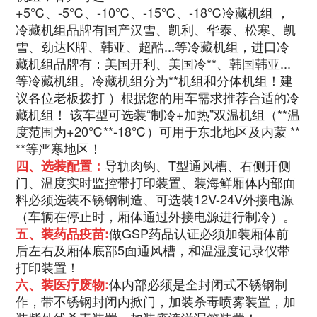
+5℃、-5℃、-10℃、-15℃、-18℃冷藏机组 ，
冷藏机组品牌有国产汉雪、凯利、华泰、松寒、凯
雪、劲达K牌、韩亚、超酷...等冷藏机组，进口冷
藏机组品牌有：美国开利、美国冷**、韩国韩亚...
等冷藏机组。冷藏机组分为**机组和分体机组！建
议各位老板拨打 ）根据您的用车需求推荐合适的冷
藏机组！ 该车型可选装“制冷+加热”双温机组（**温
度范围为+20℃**-18℃）可用于东北地区及内蒙 **
**等严寒地区！
导轨肉钩、T型通风槽、右侧开侧
四、选装配置：
门、温度实时监控带打印装置、装海鲜厢体内部面
料必须选装不锈钢制造、可选装12V-24V外接电源
（车辆在停止时，厢体通过外接电源进行制冷）。
做GSP药品认证必须加装厢体前
五、装药品疫苗:
后左右及厢体底部5面通风槽，和温湿度记录仪带
打印装置！
体内部必须是全封闭式不锈钢制
六、装医疗废物:
作，带不锈钢封闭内掀门，加装杀毒喷雾装置，加