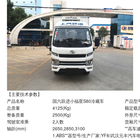
【主要技术参数】
产品名称
国六跃进小福星S80冷藏车
产品型
总质量
4125(Kg)
额定载
整备质量
2500(Kg)
外形尺寸
驾驶室准乘
2人数
货厢尺寸
轴距(mm)
2650,2850,3100
**高车速
1.ABS**器型号/生产厂家:YF8/武汉元丰汽车