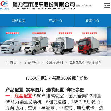

网站首页
产品中心
新闻中心
首页
>
产品中心
>
冷藏车系列
>
2.6-3.9米小型冷藏车

（3.5米）跃进小福星S80冷藏车价格
产品配置 实车图片 选装配置 详细参数
S80‭‮排单‬‬驾驶室，国六全柴2.3排量
一、底盘配置:
95马力柴油发动机，5档变速器，‭‮51R581‬‬后双胎，
方向助力，空调，导流罩，中控锁，电动玻璃，遥