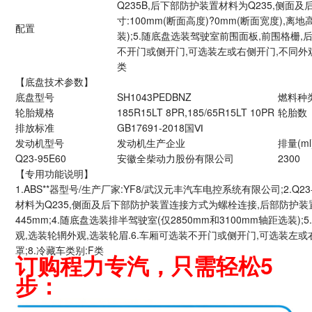
Q235B,后下部防护装置材料为Q235,侧
寸:100mm(断面高度)?0mm(断面宽度),离
配置
装);5.随底盘选装驾驶室前围面板,前围格栅,
不开门或侧开门,可选装左或右侧开门,不同外观
类
【底盘技术参数】
底盘型号
SH1043PEDBNZ
燃料种
轮胎规格
185R15LT 8PR,185/65R15LT 10PR
轮胎数
排放标准
GB17691-2018国Ⅵ
发动机型号
发动机生产企业
排量(ml
Q23-95E60
安徽全柴动力股份有限公司
2300
【专用功能说明】
1.ABS**器型号/生产厂家:YF8/武汉元丰汽车电控系统有限公司;2.Q2
材料为Q235,侧面及后下部防护装置连接方式为螺栓连接,后部防护装置断
445mm;4.随底盘选装排半驾驶室(仅2850mm和3100mm轴距选装
观,选装轮辋外观,选装轮眉.6.车厢可选装不开门或侧开门,可选装左或
罩;8.冷藏车类别:F类
订购程力专汽，只需轻松5
步：