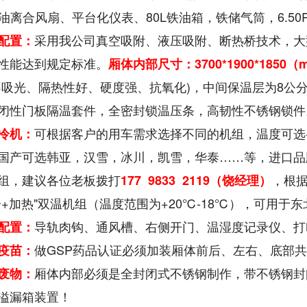
油离合风扇、平台化仪表、80L铁油箱，铁储气筒，6.50R
采用我公司真空吸附、液压吸附、断热桥技术，大
配置：
性能达到规定标准。
厢体内部尺寸：
3700*1900*1850
（
不吸光、隔热性好、硬度强、抗氧化)，中间保温层为8公
闭性门板隔温套件，全密封锁温压条，高韧性不锈钢锁件
可根据客户的用车需求选择不同的机组，温度可选-5℃
冷机：
国产可选韩亚，汉雪，冰川，凯雪，华泰……等，进口品
组，建议各位老板拨打
，根
177 9833 2119（饶经理）
冷+加热"双温机组（温度范围为+20℃-18℃），可用于
导轨肉钩、通风槽、右侧开门、温湿度记录仪、打印
配置：
做GSP药品认证必须加装厢体前后、左右、底部
疫苗：
厢体内部必须是全封闭式不锈钢制作，带不锈钢封
废物：
溢漏箱装置！