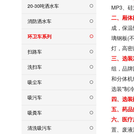
20-30吨洒水车
MP3、硅
二、厢体
消防洒水车
成，保温
环卫车系列
璃钢板(
灯，高密
扫路车
三、选装
洗扫车
组，品牌
和分体机
吸尘车
选装"制
吸污车
四、选装
五、药品
吸粪车
六、医疗
清洗吸污车
置、废液