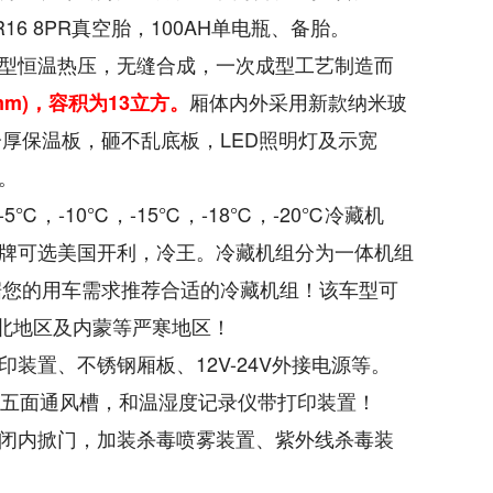
16 8PR真空胎，100AH单电瓶、备胎
。
型恒温热压，无缝合成，一次成型工艺制造而
厢体内外采用新款纳米玻
mm)，容积为13立方。
分厚保温板，砸不乱底板，LED照明灯及示宽
。
，-10℃，-15℃，-18℃，-20℃冷藏机
牌可选美国开利，冷王。冷藏机组分为一体机组
据您的用车需求推荐合适的冷藏机组！该车型可
东北地区及内蒙等严寒地区！
装置、不锈钢厢板、12V-24V外接电源等。
共五面通风槽，和温湿度记录仪带打印装置！
闭内掀门，加装杀毒喷雾装置、紫外线杀毒装