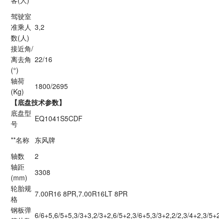
驾驶室
准乘人
3,2
数(人)
接近角/
离去角
22/16
(°)
轴荷
1800/2695
(Kg)
【底盘技术参数】
底盘型
EQ1041S5CDF
号
**名称
东风牌
轴数
2
轴距
3308
(mm)
轮胎规
7.00R16 8PR,7.00R16LT 8PR
格
钢板弹
6/6+5,6/5+5,3/3+3,2/3+2,6/5+2,3/6+5,3/3+2,2/2,3/4+2,3/5+