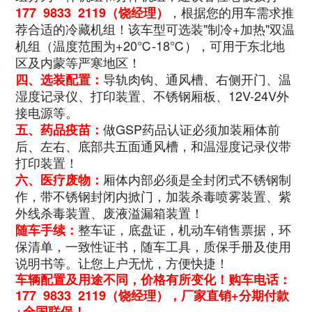
，根据您的用车需求推
177 9833 2119（饶经理）
荐合适的冷藏机组！该车型可选装"制冷+加热"双温
机组（温度范围为+20℃-18℃），可用于东北地
区及内蒙等严寒地区！
导轨肉钩、通风槽、右侧开门、温
四、选装配置：
湿度记录仪、打印装置、不锈钢厢板、12V-24V外
接电源等。
做GSP药品认证必须加装厢体前
五、药品疫苗：
后、左右、底部共五面通风槽，和温湿度记录仪带
打印装置！
厢体内部必须是全封闭式不锈钢制
六、医疗废物：
作，带不锈钢封闭内掀门，加装杀毒喷雾装置、紫
外线杀毒装置、废液溢漏箱装置！
整车证，底盘证，机动车销售票据，环
随车手续：
保清单，一致性证书，随车工具，质保手册及使用
说明书等。让您上户无忧，方便快捷！
车辆配置及用途不同，价格有所变化！购车电话：
177 9833 2119（饶经理），厂家直销+分期付款
+全国联保！