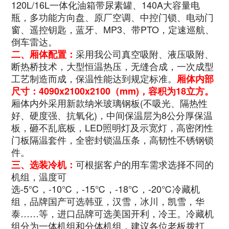
120L/16L一体化油箱带尿素罐、140A大容量电
瓶，多功能方向盘、原厂空调、中控门锁、电动门
窗、遥控钥匙，蓝牙、MP3、带PTO，定速巡航、
倒车雷达
。
采用我公司真空吸附、液压吸附、
二、厢体配置：
断热桥技术，大型恒温热压，无缝合成，一次成型
工艺制造而成，保温性能达到规定标准。
厢体内部
尺寸：
4090x2100x2100
（mm)，容积为18立方。
厢体内外采用新款纳米玻璃钢板(不吸光、隔热性
好、硬度强、抗氧化)，中间保温层为8公分厚保温
板，砸不乱底板，LED照明灯及示宽灯，高密闭性
门板隔温套件，全密封锁温压条，高韧性不锈钢锁
件。
可根据客户的用车需求选择不同的
三、选装冷机：
机组，温度可
选-5℃，-10℃，-15℃，-18℃，-20℃冷藏机
组，品牌国产可选韩亚，汉雪，冰川，凯雪，华
泰……等，进口品牌可选美国开利，冷王。冷藏机
组分为一体机组和分体机组，建议各位老板拨打