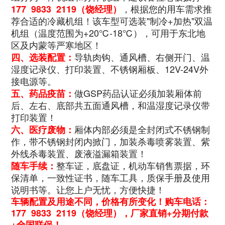
，根据您的用车需求推
177 9833 2119（饶经理）
荐合适的冷藏机组！该车型可选装"制冷+加热"双温
机组（温度范围为+20℃-18℃），可用于东北地
区及内蒙等严寒地区！
导轨肉钩、通风槽、右侧开门、温
四、选装配置：
湿度记录仪、打印装置、不锈钢厢板、12V-24V外
接电源等。
做GSP药品认证必须加装厢体前
五、药品疫苗：
后、左右、底部共五面通风槽，和温湿度记录仪带
打印装置！
厢体内部必须是全封闭式不锈钢制
六、医疗废物：
作，带不锈钢封闭内掀门，加装杀毒喷雾装置、紫
外线杀毒装置、废液溢漏箱装置！
整车证，底盘证，机动车销售票据，环
随车手续：
保清单，一致性证书，随车工具，质保手册及使用
说明书等。让您上户无忧，方便快捷！
车辆配置及用途不同，价格有所变化！购车电话：
177 9833 2119（饶经理），厂家直销+分期付款
+全国联保！