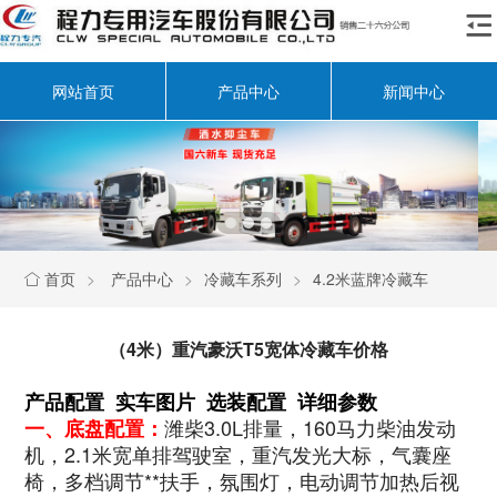

网站首页
产品中心
新闻中心
首页
>
产品中心
>
冷藏车系列
>
4.2米蓝牌冷藏车

（4米）重汽豪沃T5宽体冷藏车价格
产品配置 实车图片 选装配置 详细参数
潍柴3.0L排量，160马力柴油发动
一、底盘配置：
机，2.1米宽单排驾驶室，重汽发光大标，气囊座
椅，多档调节**扶手，氛围灯，电动调节加热后视