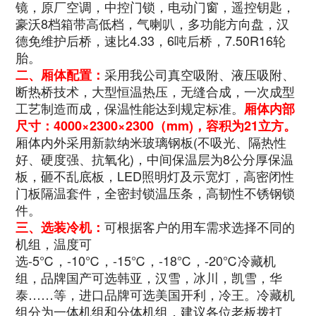
镜，原厂空调，中控门锁，电动门窗，遥控钥匙，
豪沃8档箱带高低档，气喇叭，多功能方向盘，汉
德免维护后桥，速比4.33，6吨后桥，7.50R16轮
胎。
采用我公司真空吸附、液压吸附、
二、厢体配置：
断热桥技术，大型恒温热压，无缝合成，一次成型
工艺制造而成，保温性能达到规定标准。
厢体内部
尺寸：
4000×2300×2300
（mm)，容积为21立方。
厢体内外采用新款纳米玻璃钢板(不吸光、隔热性
好、硬度强、抗氧化)，中间保温层为8公分厚保温
板，砸不乱底板，LED照明灯及示宽灯，高密闭性
门板隔温套件，全密封锁温压条，高韧性不锈钢锁
件。
可根据客户的用车需求选择不同的
三、选装冷机：
机组，温度可
选-5℃，-10℃，-15℃，-18℃，-20℃冷藏机
组，品牌国产可选韩亚，汉雪，冰川，凯雪，华
泰……等，进口品牌可选美国开利，冷王。冷藏机
组分为一体机组和分体机组，建议各位老板拨打