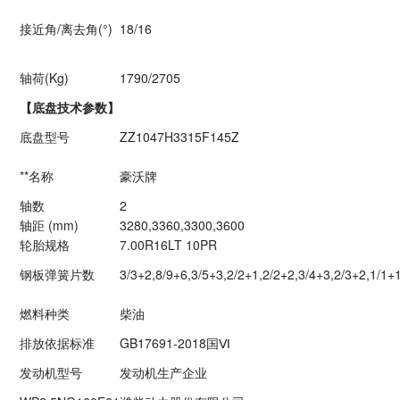
接近角/离去角(°)
18/16
轴荷(Kg)
1790/2705
【底盘技术参数】
底盘型号
ZZ1047H3315F145Z
**名称
豪沃牌
轴数
2
轴距 (mm)
3280,3360,3300,3600
轮胎规格
7.00R16LT 10PR
钢板弹簧片数
3/3+2,8/9+6,3/5+3,2/2+1,2/2+2,3/4+3,2/3+2,1/1+1
燃料种类
柴油
排放依据标准
GB17691-2018国Ⅵ
发动机型号
发动机生产企业