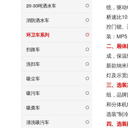
20-30吨洒水车
统，驱动电
桥速比10
消防洒水车
控门锁、
环卫车系列
装：MP
二、厢体
扫路车
成，保温
洗扫车
新款纳米
灯及示宽
吸尘车
三、选装
吸污车
组，品牌
和分体机
吸粪车
选装"制
清洗吸污车
四、选装