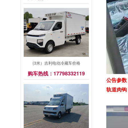
(3米）吉利电动冷藏车价格
购车热线：17798332119
公告参数
轨道肉钩