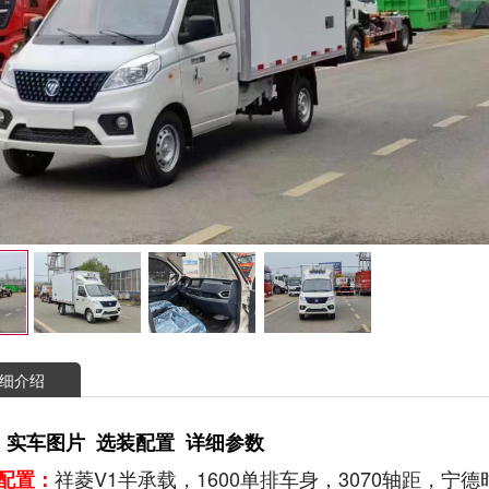
细介绍
 实车图片 选装配置 详细参数
祥菱V1半承载，1600单排车身，3070轴距，宁德时
配置：