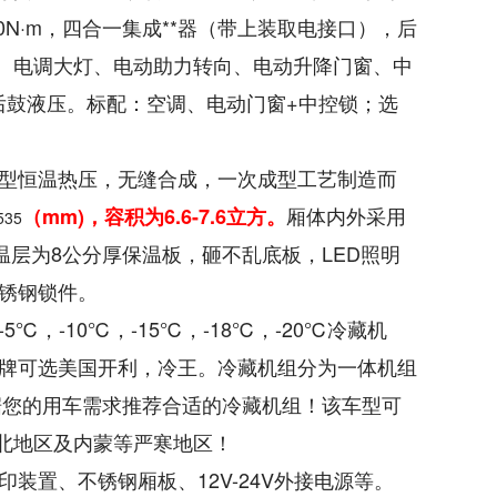
220N·m，四合一集成**器（带上装取电接口），后
+EBD、电调大灯、电动助力转向、电动升降门窗、中
盘后鼓液压。标配：空调、电动门窗+中控锁；选
型恒温热压，无缝合成，一次成型工艺制造而
厢体内外采用
（mm)，容积为6.6-7.6立方。
535
温层为8公分厚保温板，砸不乱底板，LED照明
锈钢锁件。
，-10℃，-15℃，-18℃，-20℃冷藏机
牌可选美国开利，冷王。冷藏机组分为一体机组
据您的用车需求推荐合适的冷藏机组！该车型可
东北地区及内蒙等严寒地区！
装置、不锈钢厢板、12V-24V外接电源等。