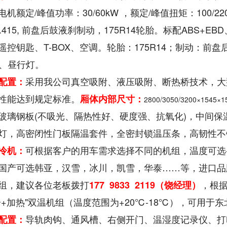
机额定/峰值功率：30/60kW ，额定/峰值扭矩：100/
.415, 前盘后鼓液刹制动，175R14轮胎。标配ABS
遥控钥匙、T-BOX、空调。轮胎：175R14；制动：前
5、昼行灯
。
采用我公司真空吸附、液压吸附、断热桥技术，大
配置：
性能达到规定标准。
厢体内部尺寸：
2800/3050/3200×1545×1
玻璃钢板(不吸光、隔热性好、硬度强、抗氧化)，中间保
灯，高密闭性门板隔温套件，全密封锁温压条，高韧性不
可根据客户的用车需求选择不同的机组，温度可选-5℃
冷机：
国产可选韩亚，汉雪，冰川，凯雪，华泰……等，进口品
组，建议各位老板拨打
，根
177 9833 2119（饶经理）
冷+加热"双温机组（温度范围为+20℃-18℃），可用于
导轨肉钩、通风槽、右侧开门、温湿度记录仪、打印
配置：