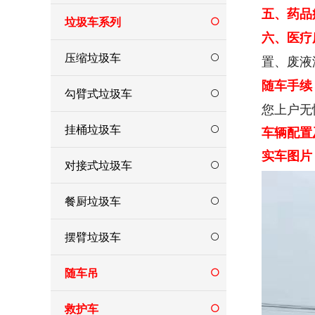
五、药品
垃圾车系列
六、医疗
压缩垃圾车
置、废液
随车手续
勾臂式垃圾车
您上户无
挂桶垃圾车
车辆配置
实车图片
对接式垃圾车
餐厨垃圾车
摆臂垃圾车
随车吊
救护车