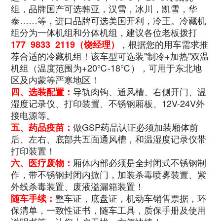
组，品牌国产可选韩亚，汉雪，冰川，凯雪，华
泰……等，进口品牌可选美国开利，冷王。冷藏机
组分为一体机组和分体机组，建议各位老板拨打
，根据您的用车需求推
177 9833 2119（饶经理）
荐合适的冷藏机组！该车型可选装"制冷+加热"双温
机组（温度范围为+20℃-18℃），可用于东北地
区及内蒙等严寒地区！
导轨肉钩、通风槽、右侧开门、温
四、选装配置：
湿度记录仪、打印装置、不锈钢厢板、12V-24V外
接电源等。
做GSP药品认证必须加装厢体前
五、药品疫苗：
后、左右、底部共五面通风槽，和温湿度记录仪带
打印装置！
厢体内部必须是全封闭式不锈钢制
六、医疗废物：
作，带不锈钢封闭内掀门，加装杀毒喷雾装置、紫
外线杀毒装置、废液溢漏箱装置！
整车证，底盘证，机动车销售票据，环
随车手续：
保清单，一致性证书，随车工具，质保手册及使用