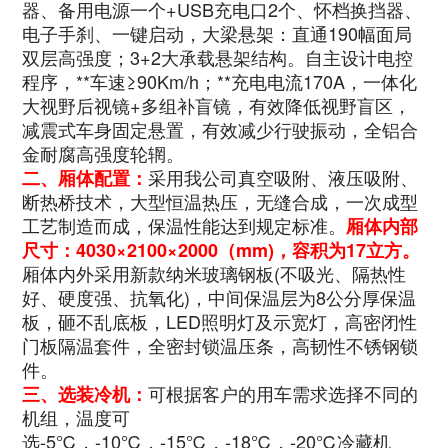
器、备用电源一个+USB充电口2个、怀档换挡器、
电子手刹、一键启动，大梁悬架：直通190幅面局
双层高强度；3+2大承载悬架结构。自主设计电控
程序，**车速≥90Km/h；**充电电流170A，一体化
大视野后视镜+多组补盲镜，有效降低视野盲区，
减震式车身固定悬置，有效减少行驶振动，全铝合
金耐腐高强度轮辋
。
采用我公司真空吸附、液压吸附、
二、厢体配置：
断热桥技术，大型恒温热压，无缝合成，一次成型
工艺制造而成，保温性能达到规定标准。
厢体内部
尺寸：
4030×2100×2000
（mm)，容积为17立方。
厢体内外采用新款纳米玻璃钢板(不吸光、隔热性
好、硬度强、抗氧化)，中间保温层为8公分厚保温
板，砸不乱底板，LED照明灯及示宽灯，高密闭性
门板隔温套件，全密封锁温压条，高韧性不锈钢锁
件。
可根据客户的用车需求选择不同的
三、选装冷机：
机组，温度可
选-5℃，-10℃，-15℃，-18℃，-20℃冷藏机