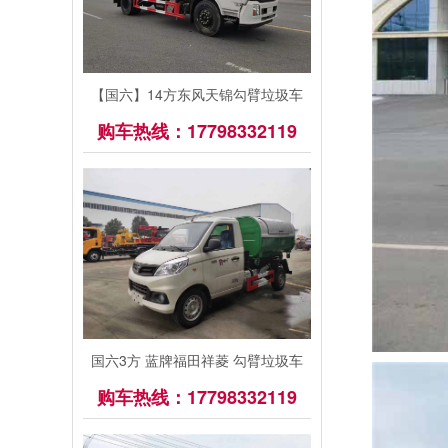
【国六】14方东风天锦勾臂垃圾车
购车热线：17798332119
国六3方 蓝牌福田祥菱 勾臂垃圾车
购车热线：17798332119