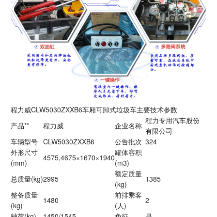
程力威CLW5030ZXXB6车厢可卸式垃圾车主要技术参数
程力专用汽车股份
产品**
程力威
企业名称
有限公司
车辆型号
CLW5030ZXXB6
公告批次
324
外形尺寸
罐体容积
4575,4675×1670×1940
(mm)
(m3)
额定质量
总质量(kg)
2995
1385
(kg)
整备质量
前排乘客
1480
2
(kg)
(人)
轴荷(kg)
1450/1545
免征
是