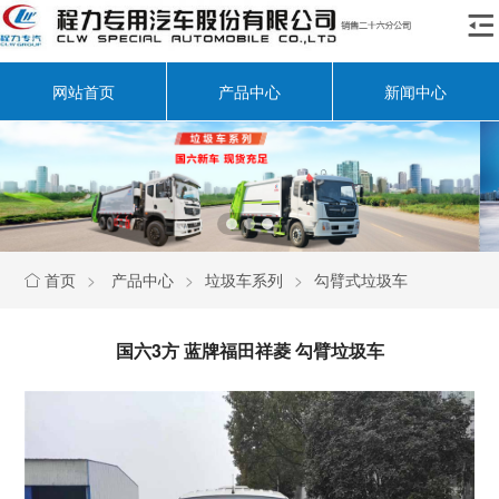

网站首页
产品中心
新闻中心
首页
>
产品中心
>
垃圾车系列
>
勾臂式垃圾车

国六3方 蓝牌福田祥菱 勾臂垃圾车