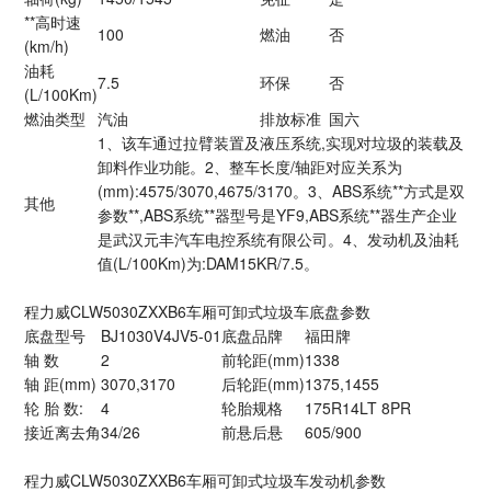
**高时速
100
燃油
否
(km/h)
油耗
7.5
环保
否
(L/100Km)
燃油类型
汽油
排放标准
国六
1、该车通过拉臂装置及液压系统,实现对垃圾的装载及
卸料作业功能。2、整车长度/轴距对应关系为
(mm):4575/3070,4675/3170。3、ABS系统**方式是双
其他
参数**,ABS系统**器型号是YF9,ABS系统**器生产企业
是武汉元丰汽车电控系统有限公司。4、发动机及油耗
值(L/100Km)为:DAM15KR/7.5。
程力威CLW5030ZXXB6车厢可卸式垃圾车底盘参数
底盘型号
BJ1030V4JV5-01
底盘品牌
福田牌
轴 数
2
前轮距(mm)
1338
轴 距(mm)
3070,3170
后轮距(mm)
1375,1455
轮 胎 数:
4
轮胎规格
175R14LT 8PR
接近离去角
34/26
前悬后悬
605/900
程力威CLW5030ZXXB6车厢可卸式垃圾车发动机参数