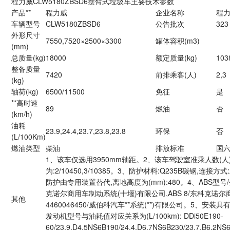
程力威CLW5180ZBSD6摆臂式垃圾车主要技术参数
产品**
程力威
企业名称
程
车辆型号
CLW5180ZBSD6
公告批次
323
外形尺寸
7550,7520×2500×3300
罐体容积(m3)
(mm)
总质量(kg)
18000
额定质量(kg)
103
整备质量
7420
前排乘客(人)
2,3
(kg)
轴荷(kg)
6500/11500
免征
是
**高时速
89
燃油
否
(km/h)
油耗
23.9,24.4,23.7,23.8,23.8
环保
否
(L/100Km)
燃油类型
柴油
排放标准
国
1、该车仅选用3950mm轴距。2、该车驾驶室准乘人数(人)
为:2/10450,3/10385。3、防护材料:Q235B碳钢,连
防护由专用装置替代,离地高度为(mm):480。4、ABS型号/生产
克诺尔商用车制动系统(十堰)有限公司,ABS 8/东科克诺尔
其他
4460046450/威伯科汽车**系统(**)有限公司。5、
发动机型号与油耗值对应关系为(L/100km): DDi50E190-
60/23.9,D4.5NS6B190/24.4,D6.7NS6B230/23.7,B6.2NS