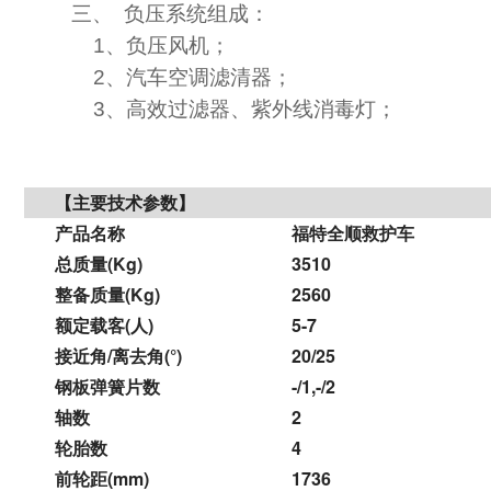
三、 负压系统组成：
1、负压风机；
2、汽车空调滤清器；
3、高效过滤器、紫外线消毒灯；
【主要技术参数】
产品名称
福特全顺
救护车
总质量
(Kg)
3510
整备质量
(Kg)
2560
额定载客
(人)
5-7
接近角
/离去角(°)
20/25
钢板弹簧片数
-/1,-/2
轴数
2
轮胎数
4
前轮距
(mm)
1736