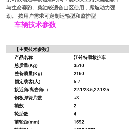
与生命赛跑。柴油较适合山区使用，爬坡动力强
劲。
按用户需求可定制运输型和监护型
车辆技术参数
【主要技术参数】
产品名称
江铃特顺
救护车
总
质量
(Kg)
3510
整备质量
(Kg)
2160
额定载客
(人)
5-7
接近角
/离去角(°)
22.1/23.5,22.1/25
钢板弹簧片数
-/3
轴数
2
轮胎数
4
前轮距
(mm)
1692