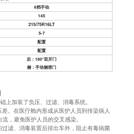
6
档手动
145
215/75R16LT
5-7
配置
配置
后：180°双开门
侧：手动侧滑门
明
基础上加装了负压、过滤、消毒系统。
压差。在医疗舱内形成从医护人员到传染病人
向流，避免医护人员的交叉感染。
的过滤、消毒装置后排出车外，阻止有毒病菌