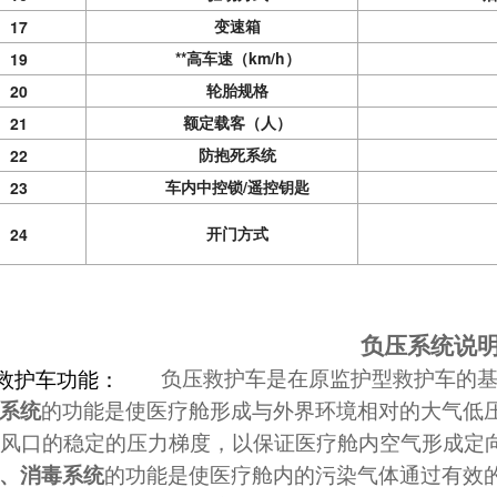
变速箱
17
**高车速（km/h）
19
轮胎规格
20
额定载客（人）
21
防抱死系统
22
车内中控锁/遥控钥匙
23
开门方式
24
负压系统说
救护车功能：
负压救护车是在原监护型救护车的
系统
的功能是使医疗舱形成与外界环境相对的大气低
风口的稳定的压力梯度，以保证医疗舱内空气形成定
、消毒系统
的功能是使医疗舱内的污染气体通过有效