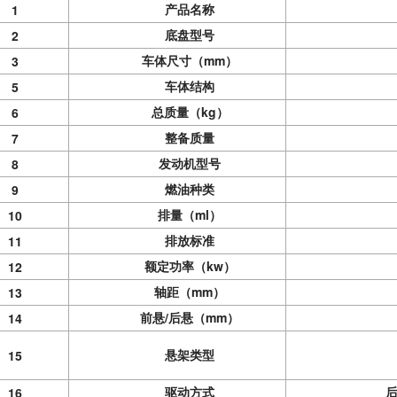
产品名称
1
底盘型号
2
车体尺寸（mm）
3
车体结构
5
总质量（kg）
6
整备质量
7
发动机型号
8
燃油种类
9
排量（ml）
10
排放标准
11
额定功率（kw）
12
轴距（mm）
13
前悬/后悬（mm）
14
悬架类型
15
驱动方式
16