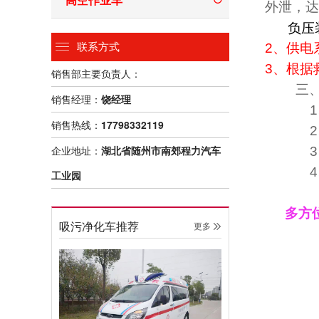
外泄，达
负压
2、供电
联系方式
3、根据
销售部主要负责人：
三、
销售经理：
饶经理
1、
销售热线：
17798332119
2、
企业地址：
湖北省随州市南郊程力汽车
3、
4、
工业园
多方
吸污净化车推荐
更多 