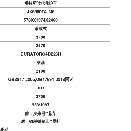
福特新时代救护车
JX6580TA-M6
5780X1974X2460
承载式
3700
2570
DURATORQ4D226H
柴油
2198
GB3847-2005,GB17691-2018国Ⅵ
103
3750
933/1097
前：麦弗逊**悬架
后：钢板弹簧
非**悬挂
后
驱
动