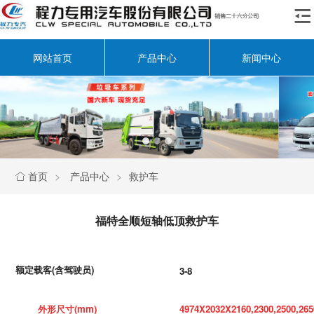

网站首页
产品中心
新闻中心
首页
>
产品中心
>
救护车

福特全顺短轴低顶救护车
额定载客
(
含驾驶员
)
3-8
外形尺寸
(mm)
4974X2032X2160,2300,2500,265