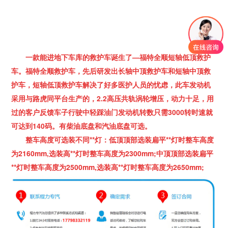
一款能进地下车库的救护车
诞生了—福特全顺短轴低顶救护
车。福特全顺救护车，先后研发出长轴中顶救护车和短轴中顶救
护车，短轴低顶救护车解决了好多医护人员的忧虑，
此车发动机
采用与路虎同平台生产的
，2.2高压共轨涡轮增压，
动力十足
，用
过的客户反馈车子行驶中轻踩油门发动机转数只需3000转时速就
可达到140码。有柴油底盘和汽油底盘可选。
整车高度可选装不同**灯：
低顶顶部选装扁平**灯时整车高度
为
2160mm,
选装高**灯时整车高度为
2300mm;
中顶顶部选装扁平
**灯时整车高度为
2500mm,
选装高**灯时整车高度为
2650mm;