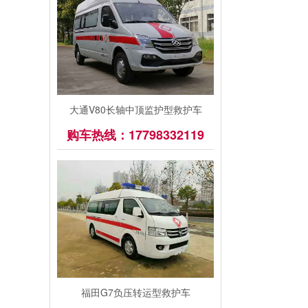
大通V80长轴中顶监护型救护车
购车热线：17798332119
福田G7负压转运型救护车