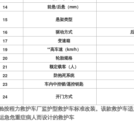
前悬/后悬（mm）
14
悬架类型
15
驱动方式
16
变速箱
17
**高车速（km/h）
19
轮胎规格
20
额定载客（人）
21
防抱死系统
22
车内中控锁/遥控钥匙
23
开门方式
24
舱按程力救护车厂监护型救护车标准改装。该款救护车适
运急危重症病人而设计的救护车