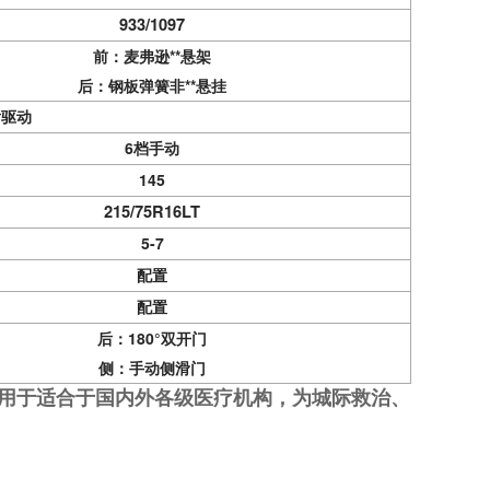
933/1097
前：麦弗逊**悬架
后：钢板弹簧
非**悬挂
后
驱
动
6
档手动
145
215/75R16LT
5-7
配置
配置
后：180°双开门
侧：手动侧滑门
用于适合于国内外各级医疗机构，为城际救治、