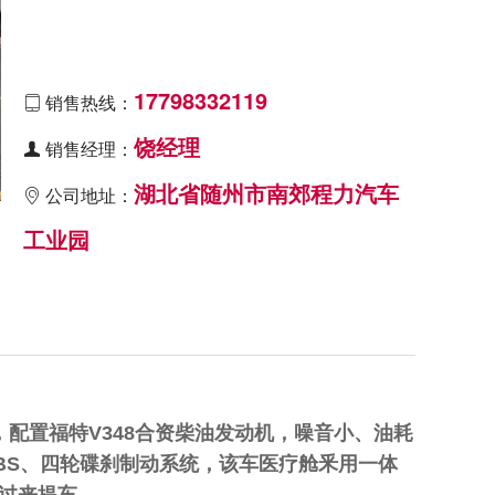
17798332119
销售热线：

饶经理
销售经理：

湖北省随州市南郊程力汽车
公司地址：

工业园
，配置福特V348合资柴油发动机，噪音小、油耗
ABS、四轮碟刹制动系统，该车医疗舱釆用一体
过来提车