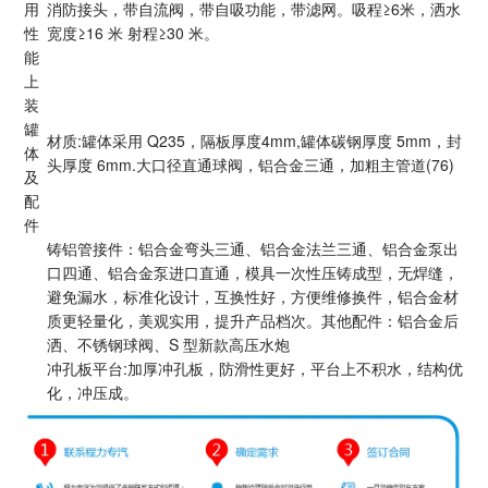
用
消防接头，带自流阀，带自吸功能，带滤网。吸程≥6米，洒水
性
宽度≥16 米 射程≥30 米。
能
上
装
罐
材质:罐体采用 Q235，隔板厚度4mm,罐体碳钢厚度 5mm，封
体
头厚度 6mm.大口径直通球阀，铝合金三通，加粗主管道(76)
及
配
件
铸铝管接件：铝合金弯头三通、铝合金法兰三通、铝合金泵出
口四通、铝合金泵进口直通，模具一次性压铸成型，无焊缝，
避免漏水，标准化设计，互换性好，方便维修换件，铝合金材
质更轻量化，美观实用，提升产品档次。其他配件：铝合金后
洒、不锈钢球阀、S 型新款高压水炮
冲孔板平台:加厚冲孔板，防滑性更好，平台上不积水，结构优
化，冲压成。