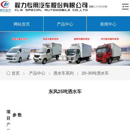

网站首页
产品中心
新闻中心
首页
>
产品中心
>
洒水车系列
>
20-30吨洒水车

东风25吨洒水车
项
参
数
目
产