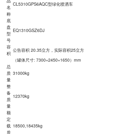
品
CL5310GPS6AQC型绿化喷洒车
名
称
底
盘
EQ1310GSZ6DJ
型
号
容
公告容积 20.35立方，实际容积25立方
积
（罐体尺寸: 7300×2450×1650）mm
总
质
31000kg
量
整
备
12370kg
质
量
额
定
载
18500,18435kg
质