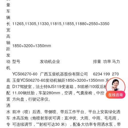
量
车
辆
长
11265,11305,11330,11815,11855,11880×2550×3350
宽
高
轴
1850+3200+1350mm
距
发
动
型号
发动机企业
排量
功率
马力
机
YCS06270-60
广西玉柴机器股份有限公司
6234
199
270
底
玉柴YCS06270-60发动机轴距1850+3200+1350mm 东风随专
盘
D17驾驶室，法士特9JS119变速箱，5t前桥/10t双后桥，
配
11.00钢丝胎，车架280mm，空调，气囊座椅，中控，多功能
置
方向盘，行驶记录仪。
洒
水
前冲（喷）后洒、带侧喷、带后工作平台、平台上安装绿化洒
车
水高压炮（炮喷射形状可调：直冲状、大雨、中雨、毛毛雨，
专
可连续调节，**射程可达30 米），配备大功率专用洒水泵，带