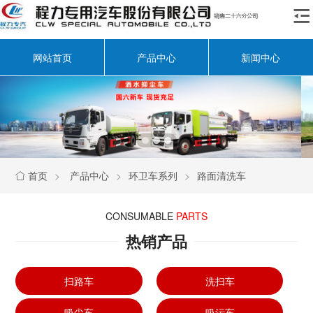

网站首页
产品中心
新闻中心
首页
>
产品中心
>
环卫车系列
>
路面清洗车

CONSUMABLE
PARTS
热销产品
扫路车
洗扫车
吸尘车
吸污车