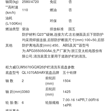
轴荷(kg)
2580/4720
免征
否
**高时速
110
燃油
否
(km/h)
油耗
环保
否
(L/100Km)
燃油类型
柴油
排放标准
国五
防护材料:Q23**碳钢,连接方式:左右侧面及后下部防护
均采用焊接连接,后部防护断面尺寸(mm):100×50,后部
其他
防护离地高度(mm):450。 ABS及其**器型号
为:APG3550500A4,生产厂家为:浙江亚太机电股份有
限公司.清洗装置主要用于道路护栏的清洗。
程力威CLW5070GQXQ5护栏清洗车底盘参数
底盘型号
QL1070A5HAY
底盘品牌
五十铃牌
前轮距
轴 数
2
1504
(mm)
后轮距
轴 距(mm)
3360
1425
(mm)
7.00-16 14PR,7.00R16
轮 胎 数:
6
轮胎规格
14PR
接近离去