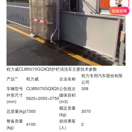
程力威CLW5070GQXQ5护栏清洗车主要技术参数
程力专用汽车股份有限
产品**
程力威
企业名称
公司
车辆型号
CLW5070GQXQ5
公告批次
308
外形尺寸
罐体容积
5625×2050×2750
(mm)
(m3)
额定质量
总质量(kg)
7300
3070
(kg)
整备质量
前排乘客
4100
2
(kg)
(人)