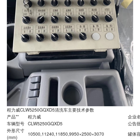
程力威CLW5250GQXD5清洗车主要技术参数
产品**
程力威
企业
车辆型号
CLW5250GQXD5
公告
外形尺寸
10500,11240,11850,9950×2500×3070
罐体容
(mm)