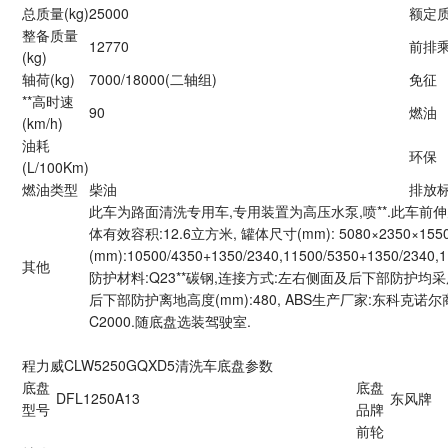
总质量(kg)
25000
额定质
整备质量
12770
前排乘
(kg)
轴荷(kg)
7000/18000(二轴组)
免征
**高时速
90
燃油
(km/h)
油耗
环保
(L/100Km)
燃油类型
柴油
排放
此车为路面清洗专用车,专用装置为高压水泵,喷**.此车前伸为(m
体有效容积:12.6立方米, 罐体尺寸(mm): 5080×2350×
(mm):10500/4350+1350/2340,11500/5350+1350/2340,1
其他
防护材料:Q23**碳钢,连接方式:左右侧面及后下部防护均采用
后下部防护离地高度(mm):480, ABS生产厂家:东科克诺尔
C2000.随底盘选装驾驶室.
程力威CLW5250GQXD5清洗车底盘参数
底盘
底盘
DFL1250A13
东风牌
型号
品牌
前轮