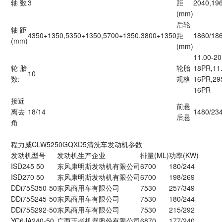
轴 数
3
距
2040,19
(mm)
后轮
轴 距
4350+1350,5350+1350,5700+1350,3800+1350
距
1860/18
(mm)
(mm)
11.00-20
轮 胎
轮胎
18PR,11
10
数:
规格
16PR,29
16PR
接近
前悬
离去
18/14
1480/23
后悬
角
程力威CLW5250GQXD5清洗车发动机参数
发动机型号
发动机生产企业
排量(ML)
功率(KW)
ISD245 50
东风康明斯发动机有限公司
6700
180/244
ISD270 50
东风康明斯发动机有限公司
6700
198/269
DDi75S350-50
东风商用车有限公司
7530
257/349
DDi75S245-50
东风商用车有限公司
7530
180/244
DDi75S292-50
东风商用车有限公司
7530
215/292
YC6JA240-50
广西玉柴机器股份有限公司
6870
177/240