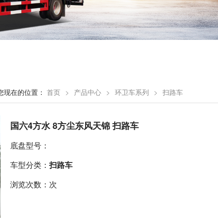
您现在的位置：
首页
>
产品中心
>
环卫车系列
>
扫路车
国六4方水 8方尘东风天锦 扫路车
底盘型号：
车型分类：
扫路车
浏览次数：次