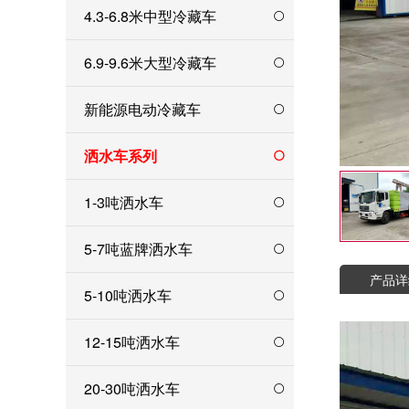
4.3-6.8米中型冷藏车
6.9-9.6米大型冷藏车
新能源电动冷藏车
洒水车系列
1-3吨洒水车
5-7吨蓝牌洒水车
产品详
5-10吨洒水车
12-15吨洒水车
20-30吨洒水车