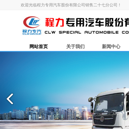
欢迎光临程力专用汽车股份有限公司销售二十七分公司！
网站首页
关于我们
新闻中心