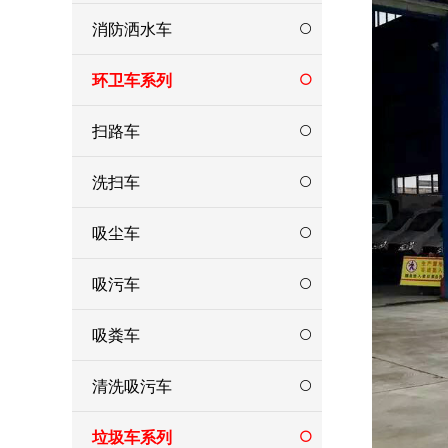
消防洒水车
环卫车系列
扫路车
洗扫车
吸尘车
吸污车
吸粪车
清洗吸污车
垃圾车系列