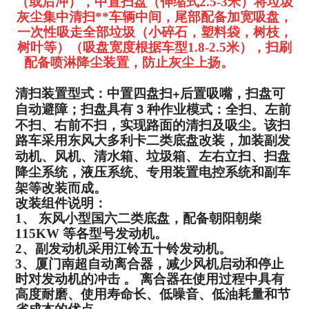
（或后冲），中置扫盘（伸缩式2.5-3米）将垃圾
灰尘集中清扫**车辆中间，尾部配备加宽吸盘，
一次性吸走全部垃圾（小碎石，塑料袋，树枝，
树叶等）（吸盘宽度根据车型1.8-2.5米
），扫刷
配备喷淋降尘装置，防止灰尘上扬。
扫路车厂家
+
清扫装置型式：中置四盘扫
后置吸嘴，扫盘可
3
自动避障；扫盘具有
种作业模式：全扫、左前
不扫、
右前不扫，实现路面的清扫及吸尘。
该扫
路车采用东风大多利卡二类底盘改装，加装副发
动机、风机、
清水箱、垃圾箱、左右立扫、扫盘
降尘系统，液压系统、专用装置电
控系统和副车
架等改装而成。
改装组件说明：
1
、
东风小型国六二类底盘，配备朝阳朝柴
115KW
等各型号发动机。
2
、副发动机采用江铃五十铃发动机。
3
、厦门南超自动离合器，减少风机启动和停止
时对发动机的冲击
。
离
合器在使用过程中具有
高度耐磨、使用寿命长、低噪音、低油耗量和
节