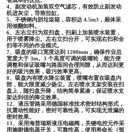
省成本的优点。
4
、副发动机加装双空气滤芯，有效防止副发动
机进灰尘，导致拉缸。
5
、不锈钢内胆垃圾箱，容积达
4.5m
3，厢体采
用倾翻卸料。
6
、左右立扫为双扫盘，扫刷上加装喷水装置，
用于喷雾降尘。左右立
扫分开，可实现右扫和全
扫等不同的作业模式。
7
、吸盘的吸口宽度达到
1200mm
，确保作业总
宽度大于
3m
。
3
个高度
可调的吸嘴轮，能方便
调整和保证吸嘴与路面间合理间隙，从而达到
更
好的吸污效果，吸污效率更高。
8
、吸盘内有喷水降尘装置，喷嘴布置在吸盘内
部，能大限度减少
扬尘。左右喷水支架安装在扫
盘上，随扫盘升降，结构简单紧凑，保
证喷水支
架达到佳的降尘效果。
12
、液压管路采用德国标准技术密封结构形式，
抗震动性能好，密封
可靠性高，可实现无泄漏的
密封效果。
13
、采用海普瑞斯液压电磁阀，关键电控元件采
用施耐德电器开关，
可靠性高，使用寿命长（驾