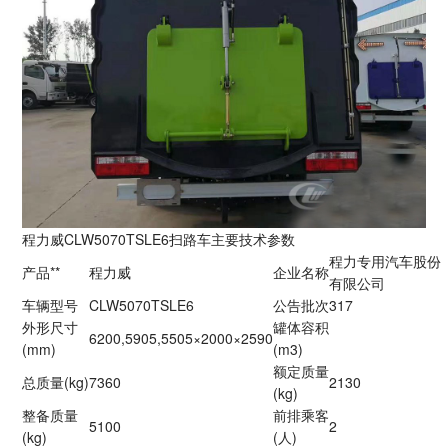
程力威CLW5070TSLE6扫路车主要技术参数
程力专用汽车股份
产品**
程力威
企业名称
有限公司
车辆型号
CLW5070TSLE6
公告批次
317
外形尺寸
罐体容积
6200,5905,5505×2000×2590
(mm)
(m3)
额定质量
总质量(kg)
7360
2130
(kg)
整备质量
前排乘客
5100
2
(kg)
(人)