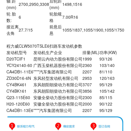
轴 距
后轮距
2700,2950,3308
1498,1516
(mm)
(mm)
轮 胎
轮胎规
6
7.00R16
数:
格
接近离
前悬后
27.7/15
1055/1837,1055/1900,1055/1750
去角
悬
程力威CLW5070TSLE6扫路车发动机参数
发动机型号
发动机生产企业
排量(ML)
功率(KW)
D20TCIF1
昆明云内动力股份有限公司
1999
93/126
YCY24140-60
广西玉柴机器股份有限公司
2360
103/140
CA4DB1-11E6
****汽车集团有限公司
2207
81/110
ZD30D16-6N
东风轻型发动机有限公司
2953
120/163
CY4BK461
东风朝阳朝柴动力有限公司
3707
95/129
CY4BK161
东风朝阳朝柴动力有限公司
3856
105/142
Q23-115E60
安徽全柴动力股份有限公司
2300
85/115
H20-120E60
安徽全柴动力股份有限公司
2000
90/122
CA4DB1-13E6
****汽车集团有限公司
2207
95/129