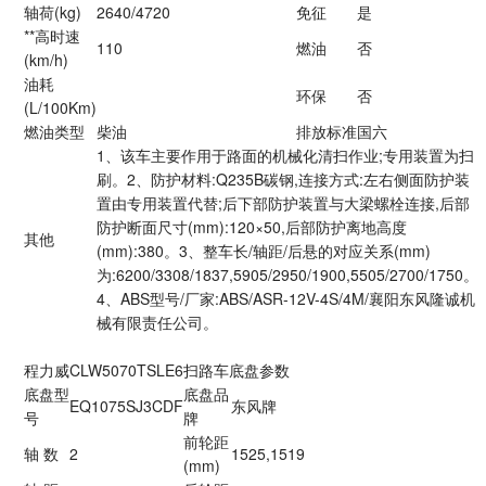
轴荷(kg)
2640/4720
免征
是
**高时速
110
燃油
否
(km/h)
油耗
环保
否
(L/100Km)
燃油类型
柴油
排放标准
国六
1、该车主要作用于路面的机械化清扫作业;专用装置为扫
刷。2、防护材料:Q235B碳钢,连接方式:左右侧面防护装
置由专用装置代替;后下部防护装置与大梁螺栓连接,后部
防护断面尺寸(mm):120×50,后部防护离地高度
其他
(mm):380。3、整车长/轴距/后悬的对应关系(mm)
为:6200/3308/1837,5905/2950/1900,5505/2700/1750。
4、ABS型号/厂家:ABS/ASR-12V-4S/4M/襄阳东风隆诚机
械有限责任公司。
程力威CLW5070TSLE6扫路车底盘参数
底盘型
底盘品
EQ1075SJ3CDF
东风牌
号
牌
前轮距
轴 数
2
1525,1519
(mm)