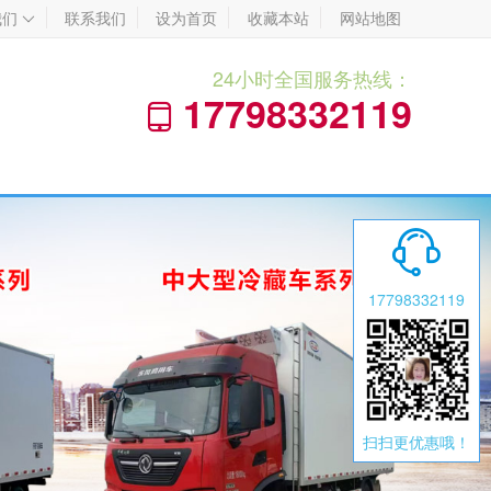
我们
联系我们
设为首页
收藏本站
网站地图

24小时全国服务热线：
17798332119


17798332119
扫扫更优惠哦！