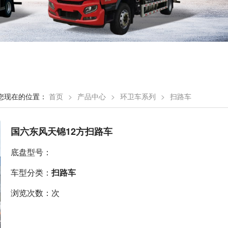
您现在的位置：
首页
>
产品中心
>
环卫车系列
>
扫路车
国六东风天锦12方扫路车
底盘型号：
车型分类：
扫路车
浏览次数：次