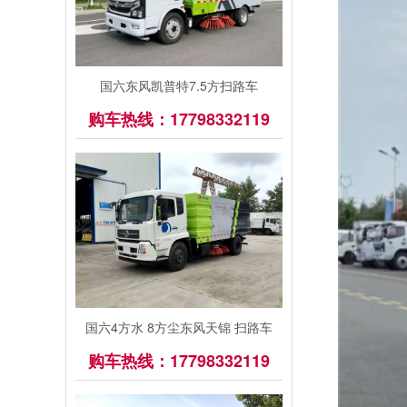
国六东风凯普特7.5方扫路车
购车热线：17798332119
国六4方水 8方尘东风天锦 扫路车
购车热线：17798332119