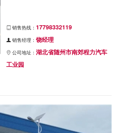
17798332119
销售热线：

饶经理
销售经理：

湖北省随州市南郊程力汽车
公司地址：

工业园