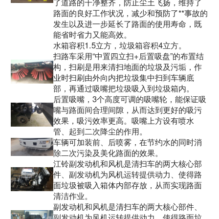
了道路的干净整齐，防止尘土飞扬，维持了
路面的良好工作状况，减少和预防了**事故的
发生以及进一步延长了路面的使用寿命，既
能省时省力又能高效。
水箱容积1.5立方，垃圾箱容积4立方。
扫路车采用“中置四立扫+后置吸盘”的布置结
构，扫刷是用来清扫地面的垃圾及污垢，作
业时扫刷由外向内把垃圾集中扫到车辆底
部，再通过吸嘴把垃圾吸入到垃圾箱内。
后置吸嘴，3个高度可调的吸嘴轮，能保证吸
嘴与路面间合理间隙，从而达到更好的吸污
效果，吸污效率更高。吸嘴上方设有喷水
管、起到二次降尘的作用。
车辆可加装前、后喷雾，在节约水的同时消
除二次污染及美化路面的效果。
江铃副发动机和风机是清扫车的两大核心部
件、副发动机为风机运转提供动力、使得路
面垃圾被吸入箱体内部存放，从而实现路面
清洁作业。
副发动机和风机是清扫车的两大核心部件、
副发动机为风机运转提供动力、使得路面垃