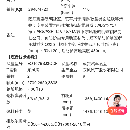
**高车速
轴荷(Kg)
2640/4720
110
(Km/h)
随底盘选装驾驶室。该车用于清除/收集路面垃圾等污
物；专用装置为箱体和清扫装置总成；ABS型号/厂
家：ABS/ASR-12V-4S/4M/襄阳东风隆诚机械有限责
备注
任公司。侧防护由专用装置替代，后下部防护装置所
用材质为Q235，螺栓连接,后防护截面尺寸(宽×高)
(mm) ：50×120，后防护离地高度:430mm。
【底盘技术参数】
底盘型号
EQ1075SJ3CDF
底盘名称
载货汽车底盘
**名称
东风牌
生产企业
东风汽车股份有限公司
轴数
2
轮胎数
6
轴距(mm)
2700,2950,3308
轮胎规格
7.00R16
钢板弹簧片
前轮距
6/6+5,3/3+3
1369,1400,1434
数
(mm)
后轮距
燃料种类
柴油
1498,1516,1586,1670
(mm)
排放依据标
GB3847-2005,GB17681-2018国Ⅵ
准