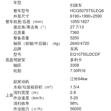
车型
扫路车
整车型号
HCQ5075TSLEQ6
外形尺寸
6190×1990×2590
整车
前悬/后悬（mm）
1055/1827
接近角/离去角（°）
27.7/13
总质量
7360
整备质量
5250
轴荷（前轴/中后轴）（kg）
2640/4720
品牌
东风
型号
EQ1075SJ3CDF
底盘
驾驶室
多利卡
轴距
3308
轮胎
7.00R16
江铃64kw
副发动机
水箱/垃圾箱容积（m³）
1.5/4
清扫宽度（m）
2.8
上装
作业速度（km/h）
5-20
清扫效率
98%
作业能力（㎡/h）
56000