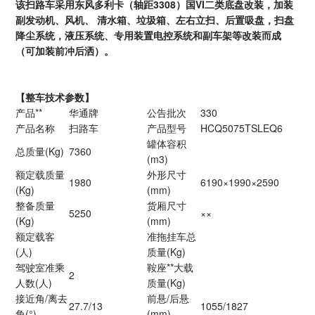
该扫路车采用东风多利卡（轴距3308）国VI二类底盘改装，加装
副发动机、风机、 清水箱、垃圾箱、左右立扫、后置吸盘，扫盘
降尘系统，液压系统、专用装置电控系统和副车架等改装而成
（可加装前冲后洒）。
【整车技术参数】
产品**
华通牌
公告批次
330
产品名称
扫路车
产品型号
HCQ5075TSLEQ6
罐体容积
总质量(Kg)
7360
(m3)
额定载质量
外形尺寸
1980
6190×1990×2590
(Kg)
(mm)
整备质量
货厢尺寸
5250
××
(Kg)
(mm)
额定载客
准拖挂车总
(人)
质量(Kg)
驾驶室准乘
鞍座**大载
2
人数(人)
质量(Kg)
接近角/离去
前悬/后悬
27.7/13
1055/1827
角(°)
(mm)