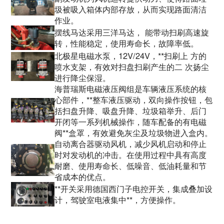
圾被吸入箱体内部存放，从而实现路面清洁
作业。
摆线马达采用三洋马达， 能带动扫刷高速旋
转，性能稳定，使用寿命长，故障率低。
北极星电磁水泵，12V/24V，**扫刷上 方的
喷水支架，有效对扫盘扫刷产生的二 次扬尘
进行降尘保湿。
海普瑞斯电磁液压阀组是车辆液压系统的核
心部件，**整车液压驱动，双向操作按钮，包
括扫盘升降、吸盘升降、垃圾箱举升、后门
开闭等一系列机械操作，随车配备的有电磁
阀**盒罩，有效避免灰尘及垃圾物进入盒内。
自动离合器驱动风机，减少风机启动和停止
时对发动机的冲击。在使用过程中具有高度
耐磨、使用寿命长、低噪音、低油耗量和节
省成本的优点。
**开关采用德国西门子电控开关，集成叠加设
计，驾驶室电液集中**，方便操作。