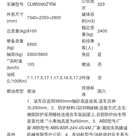
公告批
车辆型号
CLW5090ZYS6
323
次
外形尺寸
罐体容
7340×2350×2800
(mm)
积(m3)
额定质
总质量(kg)
9100
2405
量(kg)
整备质量
前排乘
6500
3
(kg)
客(人)
轴荷(kg)
3300/5800
免征
是
**高时速
103
燃油
否
(km/h)
油耗
7.1,17.3,17.1,17.3,16.5,17.2
环保
否
(L/100Km)
排放标
燃油类型
柴油
国六
准
1、该车仅选用3800mm轴距底盘改装,该车后伸
为:250mm。2、防护材料:Q235B碳钢,连接方式:左右
侧面防护采用螺栓连接在车架副梁上,后部防护由专用
装置代替,**小离地高度为450mm。3、ABS型号/厂
家:ABS型号:ABS/ASR-24V-4S/4M,厂家:襄阳东风隆诚
其他
机械有限责任公司。4、发动机型号/油耗值对应关系为