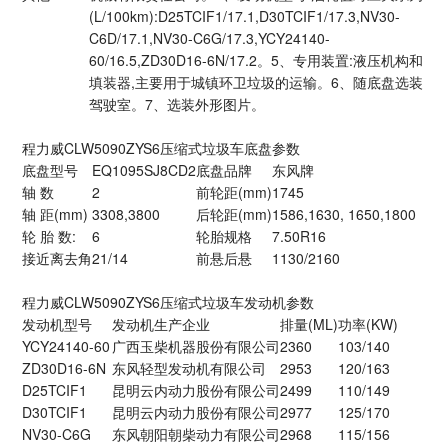
(L/100km):D25TCIF1/17.1,D30TCIF1/17.3,NV30-
C6D/17.1,NV30-C6G/17.3,YCY24140-
60/16.5,ZD30D16-6N/17.2。5、专用装置:液压机构和
填装器,主要用于城镇环卫垃圾的运输。6、随底盘选装
驾驶室。7、选装外形图片。
程力威CLW5090ZYS6压缩式垃圾车底盘参数
底盘型号
EQ1095SJ8CD2
底盘品牌
东风牌
轴 数
2
前轮距(mm)
1745
轴 距(mm)
3308,3800
后轮距(mm)
1586,1630, 1650,1800
轮 胎 数:
6
轮胎规格
7.50R16
接近离去角
21/14
前悬后悬
1130/2160
程力威CLW5090ZYS6压缩式垃圾车发动机参数
发动机型号
发动机生产企业
排量(ML)
功率(KW)
YCY24140-60
广西玉柴机器股份有限公司
2360
103/140
ZD30D16-6N
东风轻型发动机有限公司
2953
120/163
D25TCIF1
昆明云内动力股份有限公司
2499
110/149
D30TCIF1
昆明云内动力股份有限公司
2977
125/170
NV30-C6G
东风朝阳朝柴动力有限公司
2968
115/156