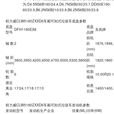
为:D4.5NS6B190/24.4,D6.7NS6B230/23.7,DDi50E190-
60/23.9,B6.2NS6B210/23.8,B6.2NS6B230/23.8.
程力威CLW5180ZXXD6车厢可卸式垃圾车底盘参数
底盘
底盘
DFH1180EX8
东风牌
型号
品牌
前轮
轴 数
2
距
1876,1896,
(mm)
后轮
轴 距
3800,3950,4200,4500,4700,5000,5300,5800
距
1820,1860
(mm)
(mm)
轮 胎
轮胎
6
10.00R20 
数:
规格
接近
前悬
离去
17/24,17/18,17/13
1400/1400
后悬
角
程力威CLW5180ZXXD6车厢可卸式垃圾车发动机参数
发动机型号
发动机生产企业
排量(ML)
功率(KW)