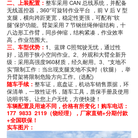
整车采用 CAN 总线系统，并配备
二、上装配置：
无线遥控器，
360°可旋转作业平台 ，前 V 后 V 型
支腿，横向跨距更宽，稳定性更强，可配有“软
腿”保护功能。臂架采用 7 节钢丝绳伸缩结构，十
八边形工作臂，同步伸缩，结构紧凑，作业效率
高，作业范围大。
1、
蓝牌 C照驾驶无忧，通过性
三、车型优势：
好，适用于狭小空间作业。2、外观和大臂全新升
级：采用高强度960材质，经久耐用。3、“支地不
实”限制工作：当出现支腿支地不实时（软腿），举
升臂架将限制危险方向工作。(选配)
整车证，底盘证，机动车销售票据，环
随车手续：
保清单，一致性证书，随车工具，质保手册及使用
说明书等。让您上户无忧，方便快捷！
车辆配置及用途不同，价格有所变化！购车电话：
177 9833 2119（饶经理），厂家直销+分期付款
+全国联保！
实车图片：