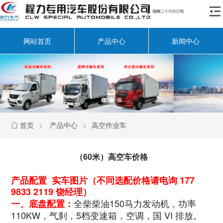

网站首页
产品中心
新闻中心
首页
>
产品中心
>
高空作业车

（60米）高空车价格
产品配置 实车图片（不同选配价格请电询 177
9833 2119 饶经理）
全柴柴油150马力发动机，功率
一、底盘配置：
110KW，气刹，5档变速箱，空调，国 VI 排放。