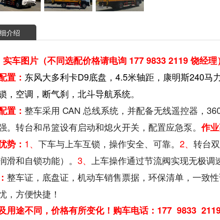
细介绍
实车图片（不同选配价格请电询 177 9833 2119 饶经理
东风大多利卡D9底盘，4.5米轴距，康明斯240马
配置：
锁，空调，断气刹，北斗导航系统
。
整车采用 CAN 总线系统，并配备无线遥控器，
3
配置：
强。
转台和吊篮设有启动和熄火开关，配置应急泵。
作业
1、
下车与上车互锁，操作安全、可靠。
2、
转台双
优势：
润滑和自锁功能）。
3、
上车操作通过节流阀实现无极调
整车证，底盘证，机动车销售票据，环保清单，一致性
：
忧，方便快捷！
及用途不同，价格有所变化！购车电话：177 9833 2