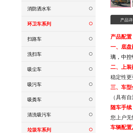
消防洒水车
产品详
环卫车系列
产品配置 
扫路车
一、底盘
洗扫车
璃，中控
二、上装
吸尘车
稳定性更
吸污车
三、车型
（具有自
吸粪车
随车手续
清洗吸污车
您上户无
车辆配置
垃圾车系列