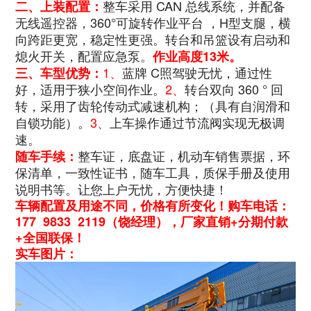
整车采用 CAN 总线系统，并配备
二、上装配置：
无线遥控器，
360°可旋转作业平台 ，H型支腿，横
向跨距更宽，稳定性更强。
转台和吊篮设有启动和
熄火开关，配置应急泵。
作业高度13米。
1、
蓝牌 C照驾驶无忧，通过性
三、车型优势：
好，适用于狭小空间作业。
2、
转台双向 360 ° 回
转，采用了齿轮传动式减速机构；（具有自润滑和
自锁功能）。
3、
上车操作通过节流阀实现无极调
速。
整车证，底盘证，机动车销售票据，环
随车手续：
保清单，一致性证书，随车工具，质保手册及使用
说明书等。让您上户无忧，方便快捷！
车辆配置及用途不同，价格有所变化！购车电话：
177 9833 2119（饶经理），厂家直销+分期付款
+全国联保！
实车图片：