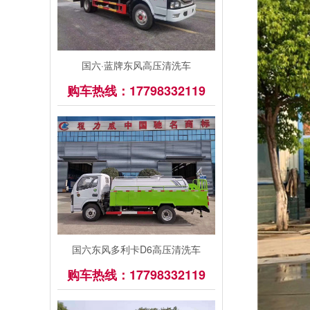
国六·蓝牌东风高压清洗车
购车热线：17798332119
国六东风多利卡D6高压清洗车
购车热线：17798332119