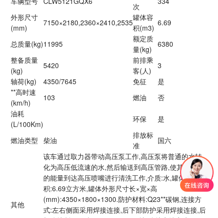
车辆型号
CLW5121GQX6
334
次
外形尺寸
罐体容
7150×2180,2360×2410,2535
6.69
(mm)
积(m3)
额定质
总质量(kg)
11995
6380
量(kg)
整备质量
前排乘
5420
3
(kg)
客(人)
轴荷(kg)
4350/7645
免征
是
**高时速
103
燃油
否
(km/h)
油耗
环保
是
(L/100Km)
排放标
燃油类型
柴油
国六
准
该车通过取力器带动高压泵工作,高压泵将普通的水转
化为高压低流速的水,然后输送到高压管路,使其以一定
的能量到达高压喷嘴进行清洗工作,介质:水,罐体有效容
积:6.69立方米,罐体外形尺寸长×宽×高
(mm):4350×1800×1300.防护材料:Q23**碳钢,连接方
其他
式:左右侧面采用焊接连接,后下部防护采用焊接连接,后