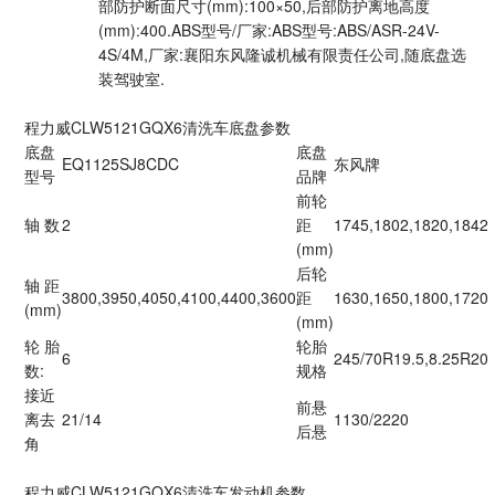
部防护断面尺寸(mm):100×50,后部防护离地高度
(mm):400.ABS型号/厂家:ABS型号:ABS/ASR-24V-
4S/4M,厂家:襄阳东风隆诚机械有限责任公司,随底盘选
装驾驶室.
程力威CLW5121GQX6清洗车底盘参数
底盘
底盘
EQ1125SJ8CDC
东风牌
型号
品牌
前轮
轴 数
2
距
1745,1802,1820,1842
(mm)
后轮
轴 距
3800,3950,4050,4100,4400,3600
距
1630,1650,1800,1720
(mm)
(mm)
轮 胎
轮胎
6
245/70R19.5,8.25R20
数:
规格
接近
前悬
离去
21/14
1130/2220
后悬
角
程力威CLW5121GQX6清洗车发动机参数