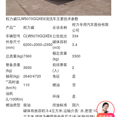
程力威CLW5070GQXE6清洗车主要技术参数
程力专用汽车股份有限
产品**
程力威
企业名称
公司
车辆型号
CLW5070GQXE6
公告批次
334
外形尺寸
罐体容积
6200×2000×2350
3.4
(mm)
(m3)
额定质量
总质量(kg)
7360
3300
(kg)
整备质量
前排乘客
3930
2
(kg)
(人)
轴荷(kg)
2640/4720
免征
是
**高时速
110
燃油
否
(km/h)
油耗
环保
是
(L/100Km)
燃油类型
柴油
排放标准
国六
罐体有效容积:3.4立方米.运输介质: 水,密度:1000千克/
立方米.罐体为椭圆形外形尺寸(长/长轴/短轴)