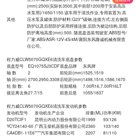
(mm):2500(实际长3500,其中前部1200用于安装高压
水泵用)/1650/1150.该车用于清洗作业,专用装置为:高
其他
压水泵及罐体;防护材料:Q23**碳钢,连接方式:左右侧面
防护以及后部防护采用焊接连接,后防为裙边结构,后部
防护离地高度(mm):500; 随底盘选装驾驶室,ABS型号/
厂家:ABS/ASR-12V-4S/4M/襄阳东风隆诚机械有限责
任公司。
程力威CLW5070GQXE6清洗车底盘参数
底盘型号
EQ1075SJ3CDF
底盘品牌
东风牌
轴 数
2
前轮距(mm)
1525,1519
轴 距(mm)
2700,2950,3308
后轮距(mm)
1498,1516,1586,1670
轮 胎 数:
6
轮胎规格
7.00R16,7.00R16LT
接近离去角
27.7/15
前悬后悬
1055/1837
程力威CLW5070GQXE6清洗车发动机参数
发动机型号
发动机生产企业
排量(ML)
功率(KW)
D20TCIF1
昆明云内动力股份有限公司
1999
93/126
YCY24140-60
广西玉柴机器股份有限公司
2360
103/140
CA4DB1-11E6
****汽车集团有限公司
2207
81/110