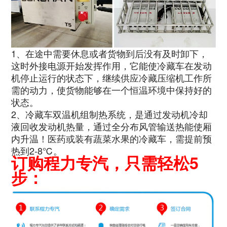
1、在途中需要休息或者货物到后没有及时卸下，
这时外接电源开始发挥作用，它能使冷藏车在发动
机停止运行的状态下，继续供应冷藏压缩机工作所
需的动力，使货物能够在一个恒温环境中保持好的
状态。
2、冷藏车双温机组制热系统，是通过发动机冷却
液回收发动机热量，通过全分布风管输送热能使厢
内升温！医药或装有蔬菜水果的冷藏车，需提前预
热到2-8℃。
订购程力专汽，只需轻松5
步：