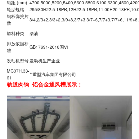
轴距 (mm)
4700,5000,5200,5400,5600,5800,6100,6300,4500,420
轮胎规格
295/80R22.5 18PR,12R22.5 18PR,11.00R20 18PR,10.
钢板弹簧片
3/4,2/3+2,3/3+2,3/9+8,3/7+3,3/7+6,7/7+3,7/7+6,11/9+8,1
数
燃料种类
柴油
排放依据标
GB17691-2018国Ⅵ
准
发动机型号
发动机生产企业
MC07H.33-
**重型汽车集团有限公司
61
轨道肉钩 铝合金通风槽展示：