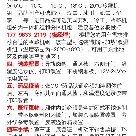
选-5℃，-10℃，-15℃，-18℃，-20℃冷藏机
组，品牌国产可选韩亚，汉雪，冰川，凯雪，华
泰……等，进口品牌可选美国开利，冷王。冷藏机
组分为一体机组和分体机组，建议各位老板拨打
，根据您的用车需求推
177 9833 2119（饶经理）
荐合适的冷藏机组！该车型可选装"制冷+加热"双温
机组（温度范围为+20℃-18℃），可用于东北地
区及内蒙等严寒地区！
导轨肉钩、通风槽、右侧开门、温
四、选装配置：
湿度记录仪、打印装置、不锈钢厢板、12V-24V外
接电源等。
做GSP药品认证必须加装厢体前
五、药品疫苗：
后、左右、底部共五面通风槽，和温湿度记录仪带
打印装置！
厢体内部必须是全封闭式不锈钢制
六、医疗废物：
作，带不锈钢封闭内掀门，加装杀毒喷雾装置、紫
外线杀毒装置、废液溢漏箱装置！
整车证，底盘证，机动车销售票据，环
随车手续：