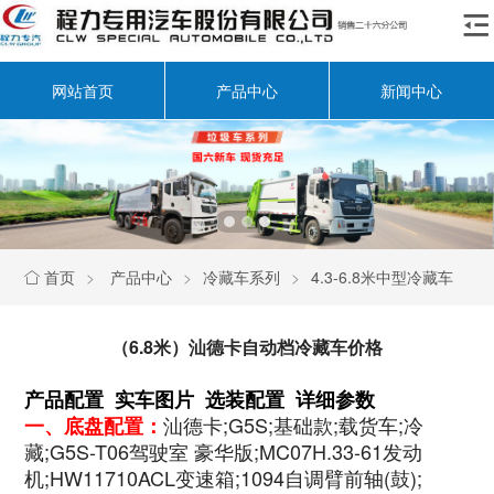

网站首页
产品中心
新闻中心
首页
>
产品中心
>
冷藏车系列
>
4.3-6.8米中型冷藏车

（6.8米）汕德卡自动档冷藏车价格
产品配置 实车图片 选装配置 详细参数
汕德卡;G5S;基础款;载货车;冷
一、底盘配置：
藏;G5S-T06驾驶室 豪华版;MC07H.33-61发动
机;HW11710ACL变速箱;1094自调臂前轴(鼓);