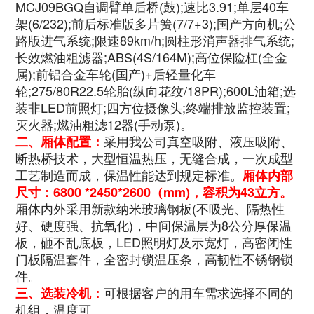
MCJ09BGQ自调臂单后桥(鼓);速比3.91;单层40车
架(6/232);前后标准版多片簧(7/7+3);国产方向机;公
路版进气系统;限速89km/h;圆柱形消声器排气系统;
长效燃油粗滤器;ABS(4S/164M);高位保险杠(全金
属);前铝合金车轮(国产)+后轻量化车
轮;275/80R22.5轮胎(纵向花纹/18PR);600L油箱;选
装非LED前照灯;四方位摄像头;终端排放监控装置;
灭火器;燃油粗滤12器(手动泵)
。
采用我公司真空吸附、液压吸附、
二、厢体配置：
断热桥技术，大型恒温热压，无缝合成，一次成型
工艺制造而成，保温性能达到规定标准。
厢体内部
尺寸：
6800 *2450*2600
（mm)，容积为43立方。
厢体内外采用新款纳米玻璃钢板(不吸光、隔热性
好、硬度强、抗氧化)，中间保温层为8公分厚保温
板，砸不乱底板，LED照明灯及示宽灯，高密闭性
门板隔温套件，全密封锁温压条，高韧性不锈钢锁
件。
可根据客户的用车需求选择不同的
三、选装冷机：
机组，温度可