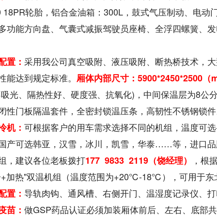
0R20 18PR轮胎，铝合金油箱：300L，鼓式气压制动
多功能方向盘、气囊式减振驾驶员座椅、全浮四螺簧、发电机额
采用我公司真空吸附、液压吸附、断热桥技术，大
配置：
性能达到规定标准。
厢体内部尺寸：
5900*2450*2500
（
不吸光、隔热性好、硬度强、抗氧化)，中间保温层为8公
闭性门板隔温套件，全密封锁温压条，高韧性不锈钢锁件
可根据客户的用车需求选择不同的机组，温度可选-5℃
冷机：
国产可选韩亚，汉雪，冰川，凯雪，华泰……等，进口品
组，建议各位老板拨打
，根
177 9833 2119（饶经理）
冷+加热"双温机组（温度范围为+20℃-18℃），可用于
导轨肉钩、通风槽、右侧开门、温湿度记录仪、打印
配置：
做GSP药品认证必须加装厢体前后、左右、底部
疫苗：