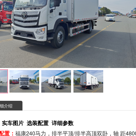
细介绍
 实车图片 选装配置 详细参数
福康240马力，排半平顶/排半高顶双卧，轴 距4800，
配置：