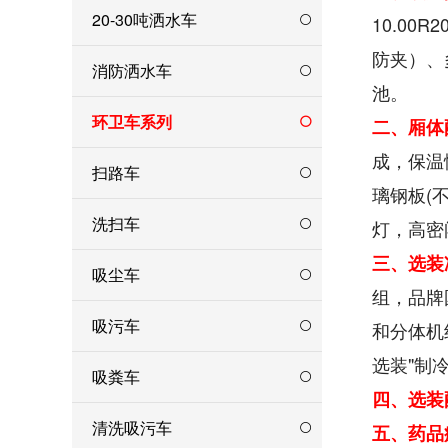
20-30吨洒水车
10.0
防夹）、
消防洒水车
池。
环卫车系列
二、厢体
成，保温
扫路车
璃钢板(
洗扫车
灯，高密
三、选装
吸尘车
组，品牌
吸污车
和分体机
选装"制
吸粪车
四、选装
清洗吸污车
五、药品