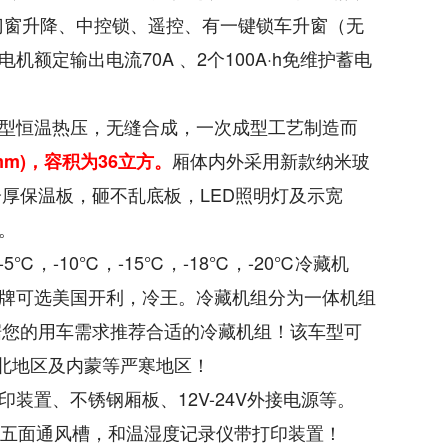
、电动门窗升降、中控锁、遥控、有一键锁车升窗（无
定输出电流70A 、2个100A·h免维护蓄电
型恒温热压，无缝合成，一次成型工艺制造而
厢体内外采用新款纳米玻
mm)，容积为36立方。
分厚保温板，砸不乱底板，LED照明灯及示宽
。
，-10℃，-15℃，-18℃，-20℃冷藏机
牌可选美国开利，冷王。冷藏机组分为一体机组
据您的用车需求推荐合适的冷藏机组！该车型可
东北地区及内蒙等严寒地区！
装置、不锈钢厢板、12V-24V外接电源等。
共五面通风槽，和温湿度记录仪带打印装置！