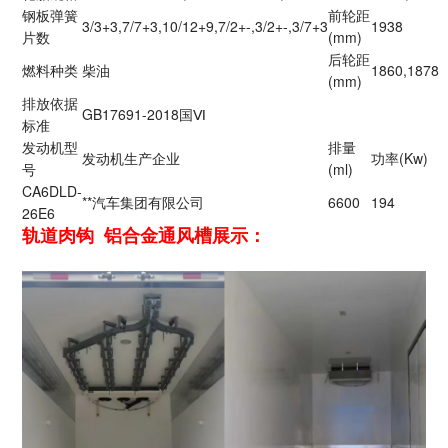
钢板弹簧
前轮距
3/3+3,7/7+3,10/12+9,7/2+-,3/2+-,3/7+3
1938
片数
(mm)
后轮距
燃料种类
柴油
1860,1878
(mm)
排放依据
GB17691-2018国Ⅵ
标准
发动机型
排量
发动机生产企业
功率(Kw)
号
(ml)
CA6DLD-
**汽车集团有限公司
6600
194
26E6
轨道肉钩 铝合金通风槽展示：