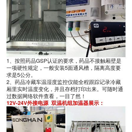
1、按照药品GSP认证的要求，药品不接触厢壁是
一项硬性规定，一般安装5面通风槽，隔离高度要
求是5公分。
2、药品冷藏车温湿度监控仪能全程跟踪记录冷藏
厢里实时温度变化，并且存档打印出来。可随时通
过数据网络软件查看，一目了然！
12V-24V外接电源 双温机组加温器展示：