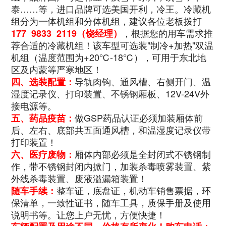
泰……等，进口品牌可选美国开利，冷王。冷藏机
组分为一体机组和分体机组，建议各位老板拨打
，根据您的用车需求推
177 9833 2119（饶经理）
荐合适的冷藏机组！该车型可选装"制冷+加热"双温
机组（温度范围为+20℃-18℃），可用于东北地
区及内蒙等严寒地区！
导轨肉钩、通风槽、右侧开门、温
四、选装配置：
湿度记录仪、打印装置、不锈钢厢板、12V-24V外
接电源等。
做GSP药品认证必须加装厢体前
五、药品疫苗：
后、左右、底部共五面通风槽，和温湿度记录仪带
打印装置！
厢体内部必须是全封闭式不锈钢制
六、医疗废物：
作，带不锈钢封闭内掀门，加装杀毒喷雾装置、紫
外线杀毒装置、废液溢漏箱装置！
整车证，底盘证，机动车销售票据，环
随车手续：
保清单，一致性证书，随车工具，质保手册及使用
说明书等。让您上户无忧，方便快捷！