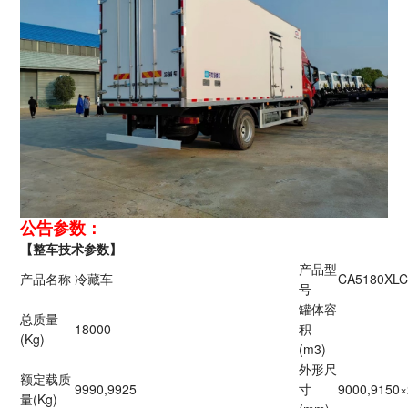
公告参数：
【整车技术参数】
产品型
产品名称
冷藏车
CA5180XLC
号
罐体容
总质量
18000
积
(Kg)
(m3)
外形尺
额定载质
9990,9925
寸
9000,9150
量(Kg)