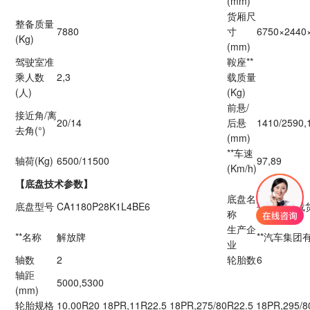
(mm)
货厢尺
整备质量
7880
寸
6750×2440×
(Kg)
(mm)
驾驶室准
鞍座**
乘人数
2,3
载质量
(人)
(Kg)
前悬/
接近角/离
20/14
后悬
1410/2590,
去角(°)
(mm)
**车速
轴荷(Kg)
6500/11500
97,89
(Km/h)
【底盘技术参数】
底盘名
底盘型号
CA1180P28K1L4BE6
平头柴油载
称
生产企
**名称
解放牌
**汽车集团
业
轴数
2
轮胎数
6
轴距
5000,5300
(mm)
轮胎规格
10.00R20 18PR,11R22.5 18PR,275/80R22.5 18PR,295/