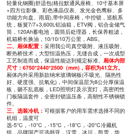
轻量化钢圈)舒适包(格拉默通风座椅、10寸基本屏
+四方位影像、彩色液晶仪表、发光金色鹰标、多
功能方向盘、雨眉),带中间座椅，中控锁，巡航系
统，板簧7/7+3,600L铝油箱，ETV阀，铝合金储气
筒，120Ah蓄电池，圆筒后处理器，长保养粗滤，
机箱桥长换油，10/10/10万公里，ABS
。
采用我公司真空吸附、液压吸附、
二、厢体配置：
断热桥技术，大型恒温热压，无缝合成，一次成型
工艺制造而成，保温性能达到规定标准。
厢体内部
尺寸：
6750*2440*2500
（mm)，容积为41立方。
厢体内外采用新款纳米玻璃钢板(不吸光、隔热性
好、硬度强、抗氧化)，中间保温层为8公分厚保温
板，砸不乱底板，LED照明灯及示宽灯，高密闭性
门板隔温套件，全密封锁温压条，高韧性不锈钢锁
件。
可根据客户的用车需求选择不同的
三、选装冷机：
机组，温度可
选-5℃，-10℃，-15℃，-18℃，-20℃冷藏机
组，品牌国产可选韩亚，汉雪，冰川，凯雪，华