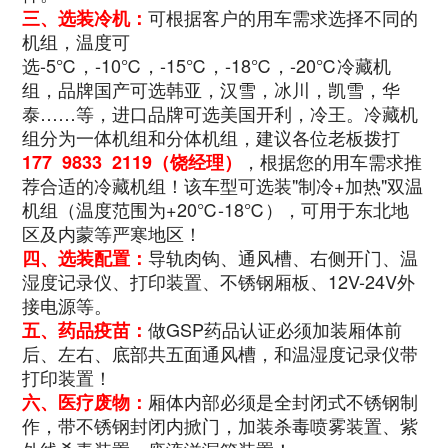
可根据客户的用车需求选择不同的
三、选装冷机：
机组，温度可
选-5℃，-10℃，-15℃，-18℃，-20℃冷藏机
组，品牌国产可选韩亚，汉雪，冰川，凯雪，华
泰……等，进口品牌可选美国开利，冷王。冷藏机
组分为一体机组和分体机组，建议各位老板拨打
，根据您的用车需求推
177 9833 2119（饶经理）
荐合适的冷藏机组！该车型可选装"制冷+加热"双温
机组（温度范围为+20℃-18℃），可用于东北地
区及内蒙等严寒地区！
导轨肉钩、通风槽、右侧开门、温
四、选装配置：
湿度记录仪、打印装置、不锈钢厢板、12V-24V外
接电源等。
做GSP药品认证必须加装厢体前
五、药品疫苗：
后、左右、底部共五面通风槽，和温湿度记录仪带
打印装置！
厢体内部必须是全封闭式不锈钢制
六、医疗废物：
作，带不锈钢封闭内掀门，加装杀毒喷雾装置、紫