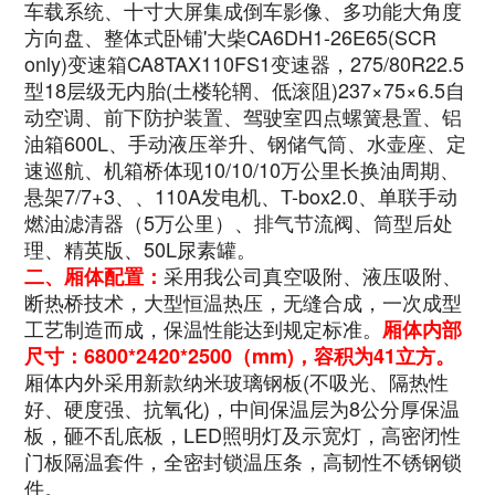
车载系统、十寸大屏集成倒车影像、多功能大角度
方向盘、整体式卧铺'大柴CA6DH1-26E65(SCR
only)变速箱CA8TAX110FS1变速器，275/80R22.5
型18层级无内胎(土楼轮辋、低滚阻)237×75×6.5自
动空调、前下防护装置、驾驶室四点螺簧悬置、铝
油箱600L、手动液压举升、钢储气筒、水壶座、定
速巡航、机箱桥体现10/10/10万公里长换油周期、
悬架7/7+3、、110A发电机、T-box2.0、单联手动
燃油滤清器（5万公里）、排气节流阀、筒型后处
理、精英版、50L尿素罐
。
采用我公司真空吸附、液压吸附、
二、厢体配置：
断热桥技术，大型恒温热压，无缝合成，一次成型
工艺制造而成，保温性能达到规定标准。
厢体内部
尺寸：
6800*2420*2500
（mm)，容积为41立方。
厢体内外采用新款纳米玻璃钢板(不吸光、隔热性
好、硬度强、抗氧化)，中间保温层为8公分厚保温
板，砸不乱底板，LED照明灯及示宽灯，高密闭性
门板隔温套件，全密封锁温压条，高韧性不锈钢锁
件。