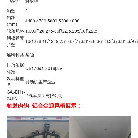
**名称
解放牌
轴数
2
轴距
4400,4700,5000,5300,4000
(mm)
轮胎规格
10.00R20,275/80R22.5,295/60R22.5
钢板弹簧
10/12+8,10/12+9,7/7+6,7/7+3,3/7+6,3/7+3,3/3+3,3/-,3/9+
片数
燃料种类
柴油
排放依据
GB17691-2018国Ⅵ
标准
发动机型
发动机生产企业
号
CA6DH1-
**汽车集团有限公司
24E6
轨道肉钩 铝合金通风槽展示：