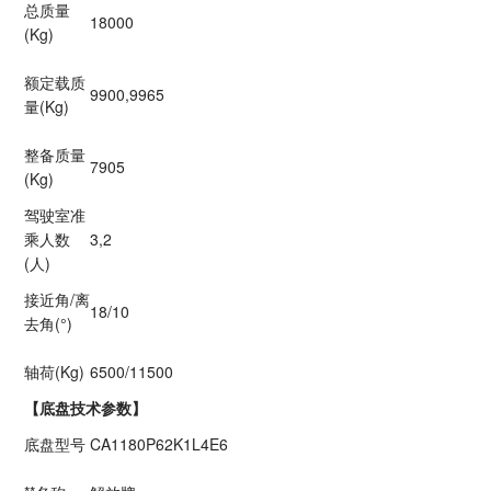
总质量
18000
(Kg)
额定载质
9900,9965
量(Kg)
整备质量
7905
(Kg)
驾驶室准
乘人数
3,2
(人)
接近角/离
18/10
去角(°)
轴荷(Kg)
6500/11500
【底盘技术参数】
底盘型号
CA1180P62K1L4E6