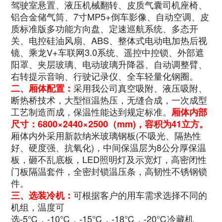
驾驶室悬置、液压机械翻转、皮质气囊司机座椅、
铝合金储气筒、7寸MP5+倒车影像、自动空调、皮
质标准版多功能方向盘、定速巡航系统、多态开
关、电控硅油风扇、ABS、整体式电动电加热后视
镜、乘龙V+车联网3.0系统、遥控中控锁、外部遮
阳罩、夹层玻璃、电动玻璃升降器、自动调整臂、
右转提示音响、行驶记录仪、全车轻量化钢圈。
采用我公司真空吸附、液压吸附、
二、厢体配置：
断热桥技术，大型恒温热压，无缝合成，一次成型
工艺制造而成，保温性能达到规定标准。
厢体内部
尺寸：
6800×2440×2500
（mm)，容积为41立方。
厢体内外采用新款纳米玻璃钢板(不吸光、隔热性
好、硬度强、抗氧化)，中间保温层为8公分厚保温
板，砸不乱底板，LED照明灯及示宽灯，高密闭性
门板隔温套件，全密封锁温压条，高韧性不锈钢锁
件。
可根据客户的用车需求选择不同的
三、选装冷机：
机组，温度可
选-5℃，-10℃，-15℃，-18℃，-20℃冷藏机