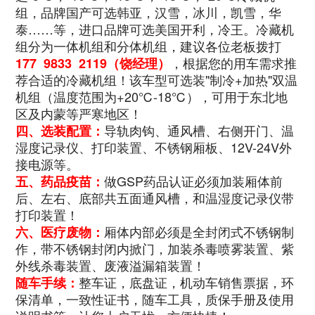
组，品牌国产可选韩亚，汉雪，冰川，凯雪，华
泰……等，进口品牌可选美国开利，冷王。冷藏机
组分为一体机组和分体机组，建议各位老板拨打
，根据您的用车需求推
177 9833 2119（饶经理）
荐合适的冷藏机组！该车型可选装"制冷+加热"双温
机组（温度范围为+20℃-18℃），可用于东北地
区及内蒙等严寒地区！
导轨肉钩、通风槽、右侧开门、温
四、选装配置：
湿度记录仪、打印装置、不锈钢厢板、12V-24V外
接电源等。
做GSP药品认证必须加装厢体前
五、药品疫苗：
后、左右、底部共五面通风槽，和温湿度记录仪带
打印装置！
厢体内部必须是全封闭式不锈钢制
六、医疗废物：
作，带不锈钢封闭内掀门，加装杀毒喷雾装置、紫
外线杀毒装置、废液溢漏箱装置！
整车证，底盘证，机动车销售票据，环
随车手续：
保清单，一致性证书，随车工具，质保手册及使用