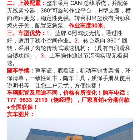
整车采用 CAN 总线系统，并配备
二、上装配置：
无线遥控器，
360°可旋转作业平台 ，H型支腿，横
向跨距更宽，稳定性更强。
转台和吊篮设有启动和
熄火开关，配置应急泵。
作业高度30米。
1、
蓝牌 C照驾驶无忧，通过性
三、车型优势：
好，适用于狭小空间作业。
2、
转台双向 360 ° 回
转，采用了齿轮传动式减速机构；（具有自润滑和
自锁功能）。
3、
上车操作通过节流阀实现无极调
速。
整车证，底盘证，机动车销售票据，环
随车手续：
保清单，一致性证书，随车工具，质保手册及使用
说明书等。让您上户无忧，方便快捷！
车辆配置及用途不同，价格有所变化！购车电话：
177 9833 2119（饶经理），厂家直销+分期付款
+全国联保！
实车图片：