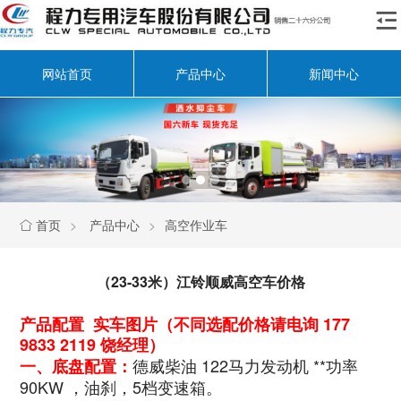

网站首页
产品中心
新闻中心
首页
>
产品中心
>
高空作业车

（23-33米）江铃顺威高空车价格
产品配置 实车图片（不同选配价格请电询 177
9833 2119 饶经理）
德威柴油 122马力发动机 **功率
一、底盘配置：
90KW ，油刹，5档变速箱。