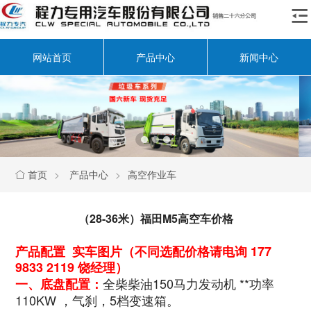

网站首页
产品中心
新闻中心
首页
>
产品中心
>
高空作业车

（28-36米）福田M5高空车价格
产品配置 实车图片（不同选配价格请电询 177
9833 2119 饶经理）
全柴柴油150马力发动机 **功率
一、底盘配置：
110KW ，气刹，5档变速箱。