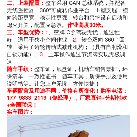
整车采用 CAN 总线系统，并配备
二、上装配置：
无线遥控器，
360°可旋转作业平台 ，H型支腿，横
向跨距更宽，稳定性更强。
转台和吊篮设有启动和
熄火开关，配置应急泵。
作业高度30米。
1、
蓝牌 C照驾驶无忧，通过性
三、车型优势：
好，适用于狭小空间作业。
2、
转台双向 360 ° 回
转，采用了齿轮传动式减速机构；（具有自润滑和
自锁功能）。
3、
上车操作通过节流阀实现无极调
速。
整车证，底盘证，机动车销售票据，环
随车手续：
保清单，一致性证书，随车工具，质保手册及使用
说明书等。让您上户无忧，方便快捷！
车辆配置及用途不同，价格有所变化！购车电话：
177 9833 2119（饶经理），厂家直销+分期付款
+全国联保！
实车图片：